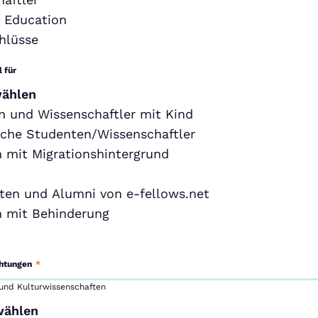
 Education
hlüsse
 für
wählen
 und Wissenschaftler mit Kind
sche Studenten/Wissenschaftler
 mit Migrationshintergrund
ten und Alumni von e-fellows.net
 mit Behinderung
chtungen
*
 und Kulturwissenschaften
wählen