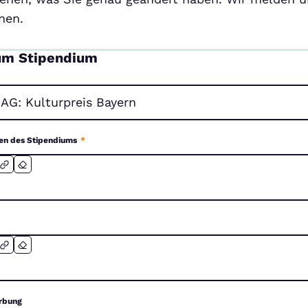
nen.
um Stipendium
en des Stipendiums
*
rbung