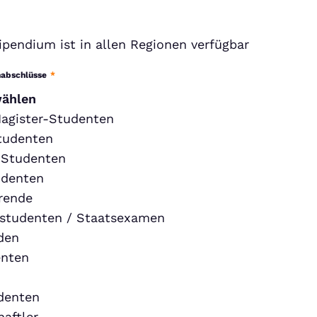
ipendium ist in allen Regionen verfügbar
nabschlüsse
*
wählen
agister-Studenten
tudenten
-Studenten
udenten
rende
studenten / Staatsexamen
den
nten
denten
aftler