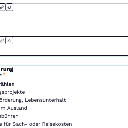
erung
s
*
wählen
gsprojekte
örderung, Lebensunterhalt
im Ausland
ebühren
 für Sach- oder Reisekosten