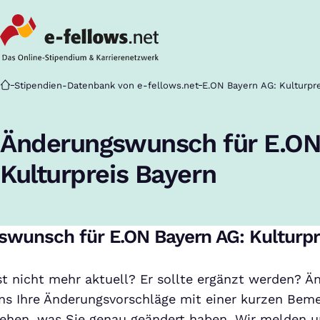
Startseite
Stipendien-Datenbank von e-fellows.net
E.ON Bayern AG: Kulturpr
Änderungswunsch für E.ON
Kulturpreis Bayern
wunsch für E.ON Bayern AG: Kulturpr
ist nicht mehr aktuell? Er sollte ergänzt werden? Ä
ns Ihre Änderungsvorschläge mit einer kurzen Beme
ehen, was Sie genau geändert haben. Wir melden un