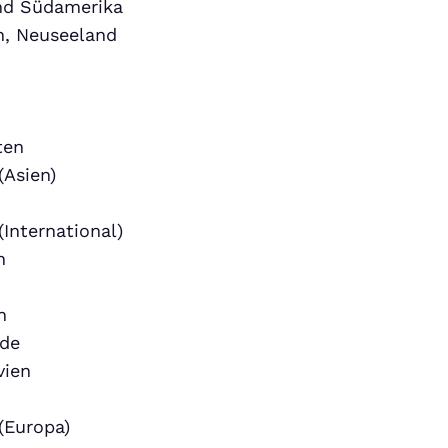
und Südamerika
n, Neuseeland
ten
(Asien)
(International)
h
h
nde
vien
(Europa)