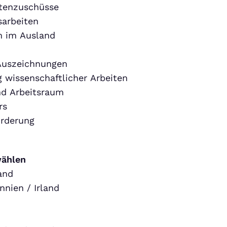
tenzuschüsse
sarbeiten
m im Ausland
 Auszeichnungen
 wissenschaftlicher Arbeiten
d Arbeitsraum
rs
örderung
wählen
and
nnien / Irland