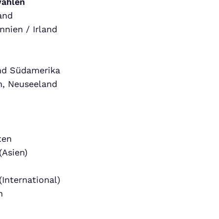
wählen
and
nnien / Irland
und Südamerika
n, Neuseeland
ten
(Asien)
(International)
h