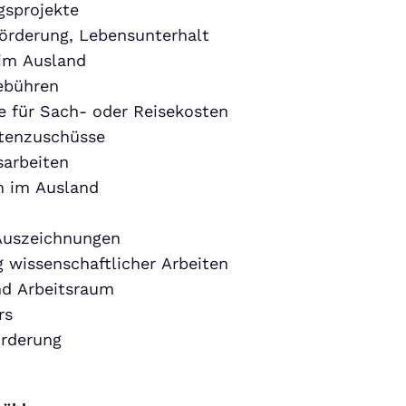
gsprojekte
örderung, Lebensunterhalt
im Ausland
ebühren
 für Sach- oder Reisekosten
tenzuschüsse
sarbeiten
m im Ausland
 Auszeichnungen
 wissenschaftlicher Arbeiten
d Arbeitsraum
rs
örderung