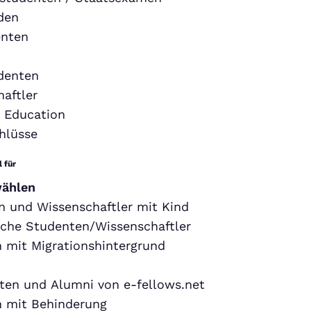
den
nten
denten
aftler
 Education
hlüsse
 für
wählen
 und Wissenschaftler mit Kind
sche Studenten/Wissenschaftler
 mit Migrationshintergrund
ten und Alumni von e-fellows.net
 mit Behinderung