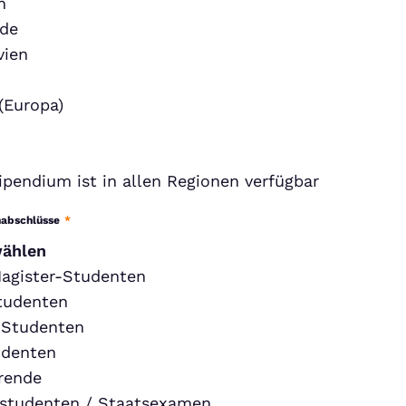
h
nde
vien
(Europa)
ipendium ist in allen Regionen verfügbar
nabschlüsse
*
wählen
agister-Studenten
tudenten
-Studenten
udenten
rende
studenten / Staatsexamen