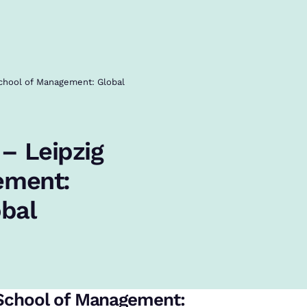
chool of Management: Global
– Leipzig
ement:
obal
School of Management: