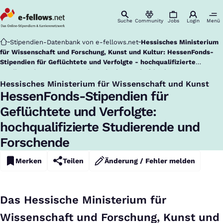
Suche
Community
Jobs
Login
Menü
Startseite
Stipendien-Datenbank von e-fellows.net
Hessisches Ministerium
für Wissenschaft und Forschung, Kunst und Kultur: HessenFonds-
Stipendien für Geflüchtete und Verfolgte - hochqualifizierte
Studierende, Promovierende und Wissenschaftler:innen an
hessischen Hochschulen
Hessisches Ministerium für Wissenschaft und Kunst
:
HessenFonds-Stipendien für
Geflüchtete und Verfolgte:
hochqualifizierte Studierende und
Forschende
Merken
Teilen
Änderung / Fehler melden
Das Hessische Ministerium für
Wissenschaft und Forschung, Kunst und