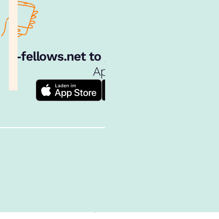
e‑fellows.net to go:
Hol dir unsere
App!
Follow us!
Inhalte im Überblick
Über uns
Cookies
Nutzungsbedingungen
Barrierefreiheit
Datenschutz
Impressum