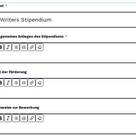
tel
*
lgemeines Anliegen des Stipendiums
*
t der Förderung
nweise zur Bewerbung