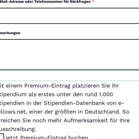
Mail-Adresse oder Telefonnummer für Rückfragen
*
merkungen
emium-
it einem Premium-Eintrag platzieren Sie Ihr
ntrag
tipendium als erstes unter den rund 1.000
tipendien in der Stipendien-Datenbank von e-
ellows.net, einer der größten in Deutschland. So
rreichen Sie noch mehr Aufmerksamkeit für Ihre
usschreibung.
Jetzt Premium-Eintrag buchen