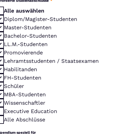
förderte Studienabschlüsse
*
Alle auswählen
Diplom/Magister-Studenten
Master-Studenten
Bachelor-Studenten
LL.M.-Studenten
Promovierende
Lehramtsstudenten / Staatsexamen
Habilitanden
FH-Studenten
Schüler
MBA-Studenten
Wissenschaftler
Executive Education
Alle Abschlüsse
ipendium speziell für