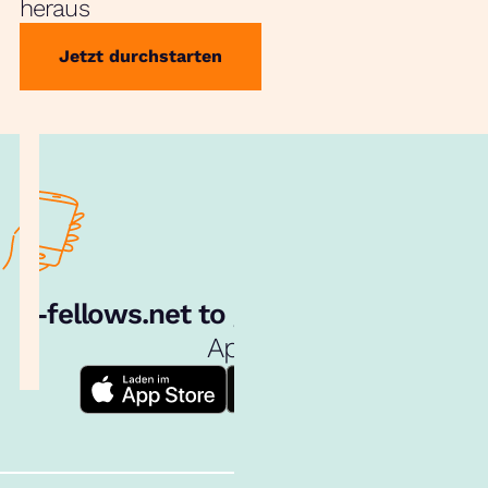
heraus
Jetzt durchstarten
e‑fellows.net to go:
Hol dir unsere
App!
Follow us!