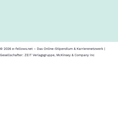
Inhalte im Überblick
Über uns
Cookies
Nutzungsbedingungen
Barrierefreiheit
Datenschutz
Impressum
© 2026 e-fellows.net – Das Online-Stipendium & Karrierenetzwerk |
Gesellschafter: ZEIT Verlagsgruppe, McKinsey & Company Inc