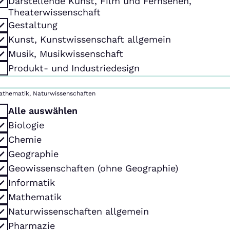
Darstellende Kunst, Film und Fernsehen,
Theaterwissenschaft
Gestaltung
Kunst, Kunstwissenschaft allgemein
Musik, Musikwissenschaft
Produkt- und Industriedesign
athematik, Naturwissenschaften
Alle auswählen
Biologie
Chemie
Geographie
Geowissenschaften (ohne Geographie)
Informatik
Mathematik
Naturwissenschaften allgemein
Pharmazie