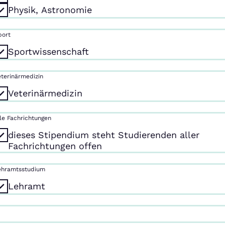
Physik, Astronomie
port
Sportwissenschaft
eterinärmedizin
Veterinärmedizin
lle Fachrichtungen
dieses Stipendium steht Studierenden aller
Fachrichtungen offen
ehramtsstudium
Lehramt