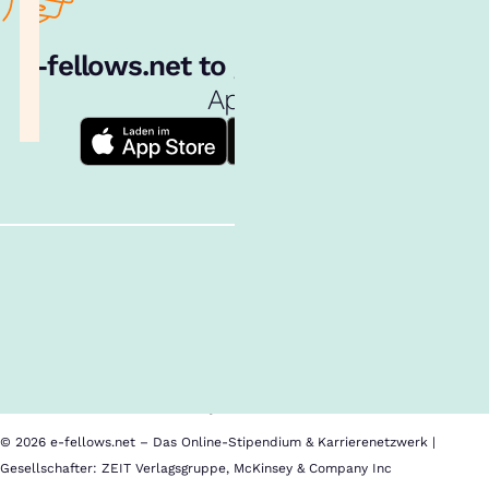
e‑fellows.net to go:
Hol dir unsere
App!
Follow us!
Inhalte im Überblick
Über uns
Cookies
Nutzungsbedingungen
Barrierefreiheit
Datenschutz
Impressum
© 2026 e-fellows.net – Das Online-Stipendium & Karrierenetzwerk |
Gesellschafter: ZEIT Verlagsgruppe, McKinsey & Company Inc