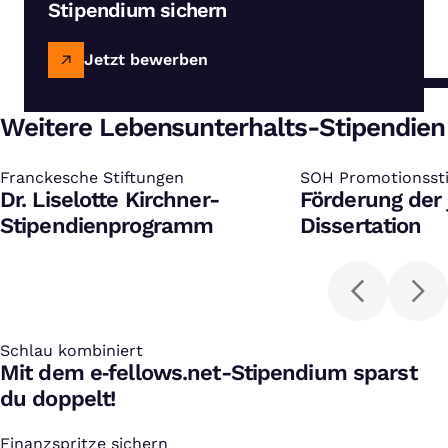
Stipendium sichern
Jetzt bewerben
Weitere Lebensunterhalts-Stipendien
Franckesche Stiftungen
:
SOH Promotionsst
:
Dr. Liselotte Kirchner-
Förderung der 
Stipendienprogramm
Dissertation
Schlau kombiniert
:
Mit dem e‑fellows.net-Stipendium sparst
du doppelt!
Finanzspritze sichern
: