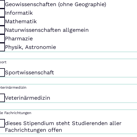
Geowissenschaften (ohne Geographie)
Informatik
Mathematik
Naturwissenschaften allgemein
Pharmazie
Physik, Astronomie
port
Sportwissenschaft
eterinärmedizin
Veterinärmedizin
lle Fachrichtungen
dieses Stipendium steht Studierenden aller
Fachrichtungen offen