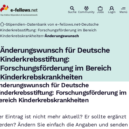
Suche
Community
Jobs
Login
Menü
Startseite
Stipendien-Datenbank von e-fellows.net
Deutsche
Kinderkrebsstiftung: Forschungsförderung im Bereich
Kinderkrebskrankheiten
Änderungswunsch
Änderungswunsch für Deutsche
Kinderkrebsstiftung:
Forschungsförderung im Bereich
Kinderkrebskrankheiten
nderungswunsch für Deutsche
inderkrebsstiftung: Forschungsförderung im
ereich Kinderkrebskrankheiten
r Eintrag ist nicht mehr aktuell? Er sollte ergänzt
erden? Ändern Sie einfach die Angaben und senden