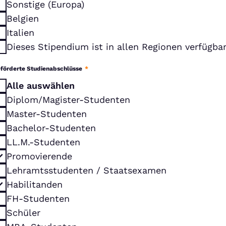
Sonstige (Europa)
Belgien
Italien
Dieses Stipendium ist in allen Regionen verfügba
förderte Studienabschlüsse
*
Alle auswählen
Diplom/Magister-Studenten
Master-Studenten
Bachelor-Studenten
LL.M.-Studenten
Promovierende
Lehramtsstudenten / Staatsexamen
Habilitanden
FH-Studenten
Schüler