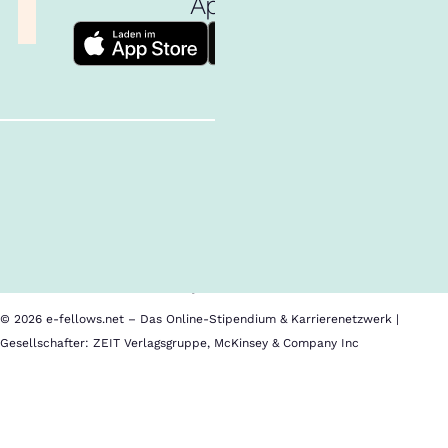
App!
Follow us!
Inhalte im Überblick
Über uns
Cookies
Nutzungsbedingungen
Barrierefreiheit
Datenschutz
Impressum
© 2026 e-fellows.net – Das Online-Stipendium & Karrierenetzwerk |
Gesellschafter: ZEIT Verlagsgruppe, McKinsey & Company Inc