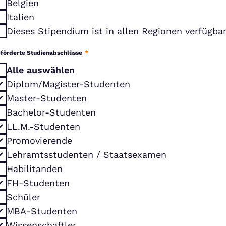
Belgien
Italien
Dieses Stipendium ist in allen Regionen verfügba
förderte Studienabschlüsse
*
Alle auswählen
Diplom/Magister-Studenten
Master-Studenten
Bachelor-Studenten
LL.M.-Studenten
Promovierende
Lehramtsstudenten / Staatsexamen
Habilitanden
FH-Studenten
Schüler
MBA-Studenten
Wissenschaftler