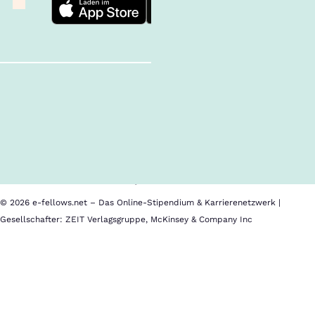
Follow us!
Inhalte im Überblick
Über uns
Cookies
Nutzungsbedingungen
Barrierefreiheit
Datenschutz
Impressum
© 2026 e-fellows.net – Das Online-Stipendium & Karrierenetzwerk |
Gesellschafter: ZEIT Verlagsgruppe, McKinsey & Company Inc