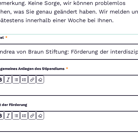
emerkung. Keine Sorge, wir können problemlos
ehen, was Sie genau geändert haben. Wir melden u
pätestens innerhalb einer Woche bei Ihnen.
tel
*
lgemeines Anliegen des Stipendiums
*
t der Förderung