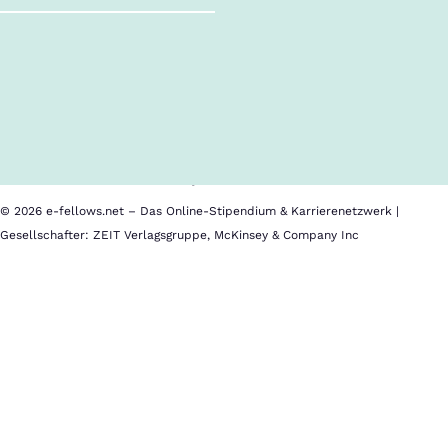
Follow us!
Inhalte im Überblick
Über uns
Cookies
Nutzungsbedingungen
Barrierefreiheit
Datenschutz
Impressum
© 2026 e-fellows.net – Das Online-Stipendium & Karrierenetzwerk |
Gesellschafter: ZEIT Verlagsgruppe, McKinsey & Company Inc