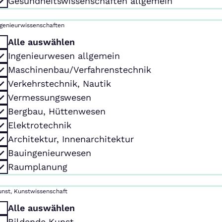
Gesundheitswissenschaften allgemein
ngenieurwissenschaften
Alle auswählen
Ingenieurwesen allgemein
Maschinenbau/Verfahrenstechnik
Verkehrstechnik, Nautik
Vermessungswesen
Bergbau, Hüttenwesen
Elektrotechnik
Architektur, Innenarchitektur
Bauingenieurwesen
Raumplanung
unst, Kunstwissenschaft
Alle auswählen
Bildende Kunst