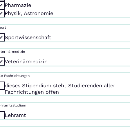
Pharmazie
Physik, Astronomie
port
Sportwissenschaft
eterinärmedizin
Veterinärmedizin
lle Fachrichtungen
dieses Stipendium steht Studierenden aller
Fachrichtungen offen
ehramtsstudium
Lehramt