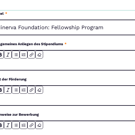
tel
*
lgemeines Anliegen des Stipendiums
*
t der Förderung
nweise zur Bewerbung