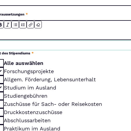
raussetzungen
*
t des Stipendiums
*
Alle auswählen
Forschungsprojekte
Allgem. Förderung, Lebensunterhalt
Studium im Ausland
Studiengebühren
Zuschüsse für Sach- oder Reisekosten
Druckkostenzuschüsse
Abschlussarbeiten
Praktikum im Ausland