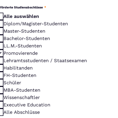
förderte Studienabschlüsse
*
Alle auswählen
Diplom/Magister-Studenten
Master-Studenten
Bachelor-Studenten
LL.M.-Studenten
Promovierende
Lehramtsstudenten / Staatsexamen
Habilitanden
FH-Studenten
Schüler
MBA-Studenten
Wissenschaftler
Executive Education
Alle Abschlüsse