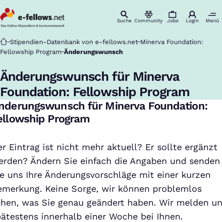
Suche
Community
Jobs
Login
Menü
Startseite
Stipendien-Datenbank von e-fellows.net
Minerva Foundation:
Fellowship Program
Änderungswunsch
Änderungswunsch für Minerva
Foundation: Fellowship Program
nderungswunsch für Minerva Foundation:
ellowship Program
r Eintrag ist nicht mehr aktuell? Er sollte ergänzt
erden? Ändern Sie einfach die Angaben und senden
ie uns Ihre Änderungsvorschläge mit einer kurzen
emerkung. Keine Sorge, wir können problemlos
ehen, was Sie genau geändert haben. Wir melden u
pätestens innerhalb einer Woche bei Ihnen.