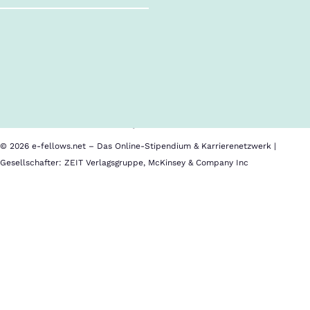
Follow us!
Inhalte im Überblick
Über uns
Cookies
Nutzungsbedingungen
Barrierefreiheit
Datenschutz
Impressum
© 2026 e-fellows.net – Das Online-Stipendium & Karrierenetzwerk |
Gesellschafter: ZEIT Verlagsgruppe, McKinsey & Company Inc