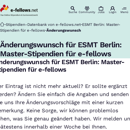
Suche
Community
Jobs
Login
Menü
Startseite
Stipendien-Datenbank von e-fellows.net
ESMT Berlin: Master-
Stipendien für e-fellows
Änderungswunsch
Änderungswunsch für ESMT Berlin:
Master-Stipendien für e-fellows
nderungswunsch für ESMT Berlin: Master-
tipendien für e-fellows
r Eintrag ist nicht mehr aktuell? Er sollte ergänzt
erden? Ändern Sie einfach die Angaben und senden
ie uns Ihre Änderungsvorschläge mit einer kurzen
emerkung. Keine Sorge, wir können problemlos
ehen, was Sie genau geändert haben. Wir melden u
pätestens innerhalb einer Woche bei Ihnen.