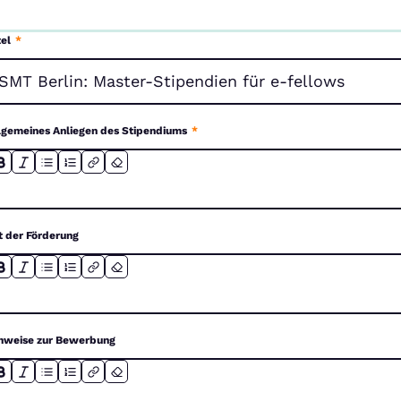
tel
*
lgemeines Anliegen des Stipendiums
*
t der Förderung
nweise zur Bewerbung