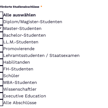
förderte Studienabschlüsse
*
Alle auswählen
Diplom/Magister-Studenten
Master-Studenten
Bachelor-Studenten
LL.M.-Studenten
Promovierende
Lehramtsstudenten / Staatsexamen
Habilitanden
FH-Studenten
Schüler
MBA-Studenten
Wissenschaftler
Executive Education
Alle Abschlüsse