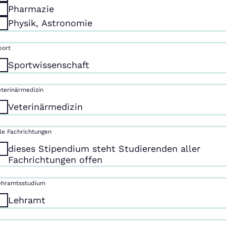
Pharmazie
Physik, Astronomie
port
Sportwissenschaft
eterinärmedizin
Veterinärmedizin
lle Fachrichtungen
dieses Stipendium steht Studierenden aller
Fachrichtungen offen
ehramtsstudium
Lehramt