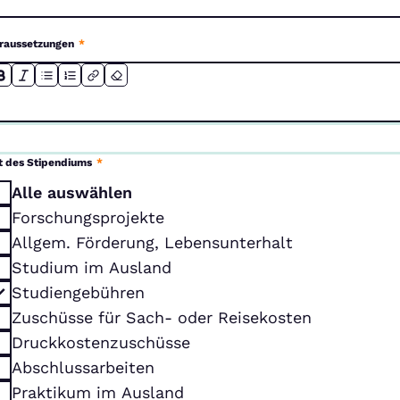
raussetzungen
*
t des Stipendiums
*
Alle auswählen
Forschungsprojekte
Allgem. Förderung, Lebensunterhalt
Studium im Ausland
Studiengebühren
Zuschüsse für Sach- oder Reisekosten
Druckkostenzuschüsse
Abschlussarbeiten
Praktikum im Ausland