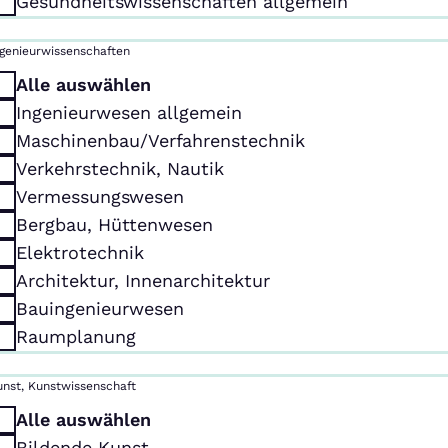
Gesundheitswissenschaften allgemein
ngenieurwissenschaften
Alle auswählen
Ingenieurwesen allgemein
Maschinenbau/Verfahrenstechnik
Verkehrstechnik, Nautik
Vermessungswesen
Bergbau, Hüttenwesen
Elektrotechnik
Architektur, Innenarchitektur
Bauingenieurwesen
Raumplanung
unst, Kunstwissenschaft
Alle auswählen
Bildende Kunst