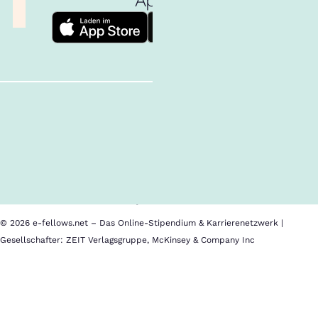
App!
Follow us!
Inhalte im Überblick
Über uns
Cookies
Nutzungsbedingungen
Barrierefreiheit
Datenschutz
Impressum
© 2026 e-fellows.net – Das Online-Stipendium & Karrierenetzwerk |
Gesellschafter: ZEIT Verlagsgruppe, McKinsey & Company Inc