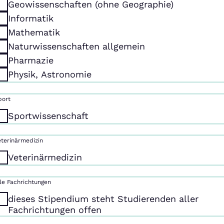
Geowissenschaften (ohne Geographie)
Informatik
Mathematik
Naturwissenschaften allgemein
Pharmazie
Physik, Astronomie
port
Sportwissenschaft
eterinärmedizin
Veterinärmedizin
lle Fachrichtungen
dieses Stipendium steht Studierenden aller
Fachrichtungen offen