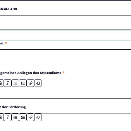
bsite-URL
tel
*
lgemeines Anliegen des Stipendiums
*
t der Förderung