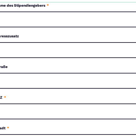
me des Stipendiengebers
*
resszusatz
raße
LZ
*
adt
*