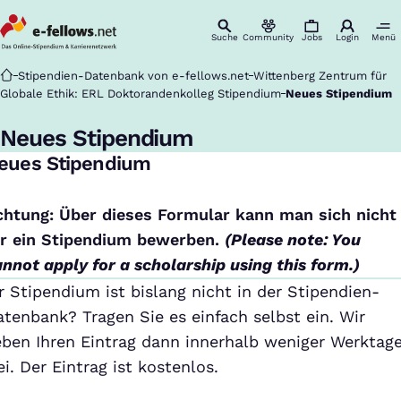
Suche
Community
Jobs
Login
Menü
Startseite
Stipendien-Datenbank von e-fellows.net
Wittenberg Zentrum für
Globale Ethik: ERL Doktorandenkolleg Stipendium
Neues Stipendium
Neues Stipendium
eues Stipendium
chtung: Über dieses Formular kann man sich nicht
ür ein Stipendium bewerben.
(Please note: You
nnot apply for a scholarship using this form.)
r Stipendium ist bislang nicht in der Stipendien-
tenbank? Tragen Sie es einfach selbst ein. Wir
eben Ihren Eintrag dann innerhalb weniger Werktag
ei. Der Eintrag ist kostenlos.