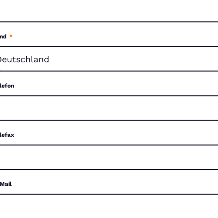
nd
*
lefon
lefax
Mail