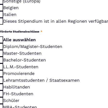
Sonstige (Europa)
Belgien
Italien
Dieses Stipendium ist in allen Regionen verfügba
förderte Studienabschlüsse
*
Alle auswählen
Diplom/Magister-Studenten
Master-Studenten
Bachelor-Studenten
LL.M.-Studenten
Promovierende
Lehramtsstudenten / Staatsexamen
Habilitanden
FH-Studenten
Schüler
MBA-Studenten