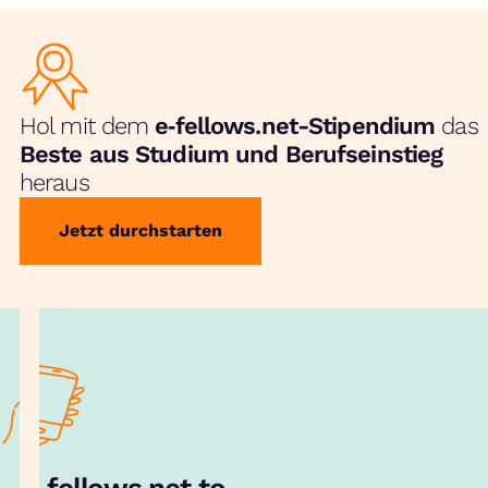
Hol mit dem
e‑fellows.net-Stipendium
das
Beste aus Studium und Berufseinstieg
heraus
Jetzt durchstarten
e‑fellows.net to go:
Hol dir unsere