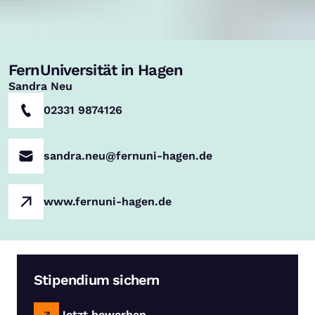
FernUniversität in Hagen
,
Sandra Neu
02331 9874126
sandra.neu@fernuni-hagen.de
www.fernuni-hagen.de
Stipendium sichern
Jetzt bewerben