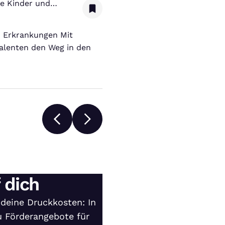
ke Kinder und
 Erkrankungen Mit
Talenten den Weg in den
 dich
deine Druckkosten: In
u Förderangebote für