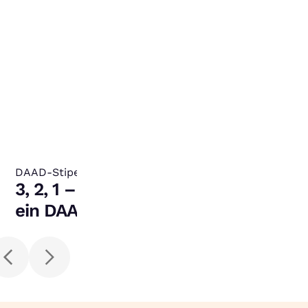
DAAD-Stipendium
:
3, 2, 1 – meins! So schnappst du dir
ein DAAD-Stipendium