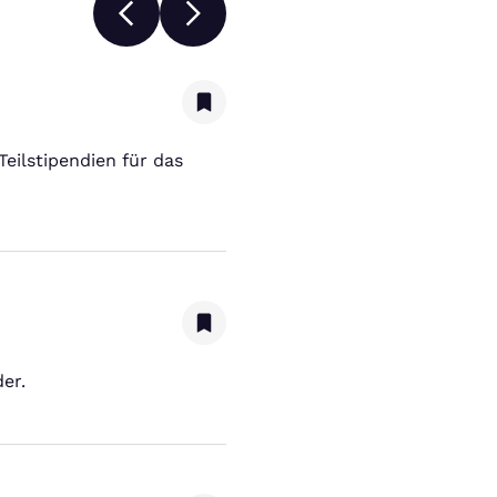
eilstipendien für das
er.