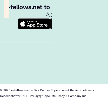
e‑fellows.net to go:
Hol dir unsere
App!
Follow us!
Alle Inhalte
Über uns
Cookies
Nutzungsbedingungen
Barrierefreiheit
Datenschutz
Impressum
© 2026 e-fellows.net – Das Online-Stipendium & Karrierenetzwerk |
Gesellschafter: ZEIT Verlagsgruppe, McKinsey & Company Inc