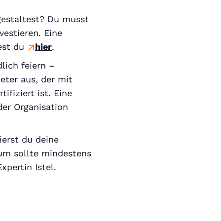
gestaltest? Du musst
vestieren. Eine
est du
hier
.
ich feiern –
eter aus, der mit
fiziert ist. Eine
der Organisation
ierst du deine
Baum sollte mindestens
pertin Istel.