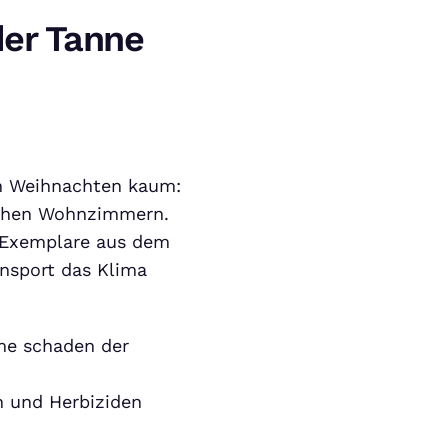
der Tanne
n Weihnachten kaum:
schen Wohnzimmern.
 Exemplare aus dem
ansport das Klima
me schaden der
n und Herbiziden