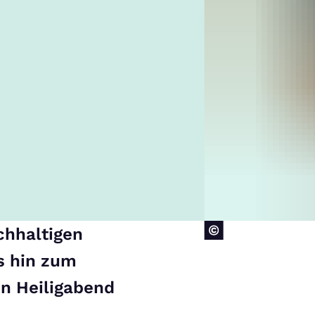
chhaltigen
s hin zum
in Heiligabend