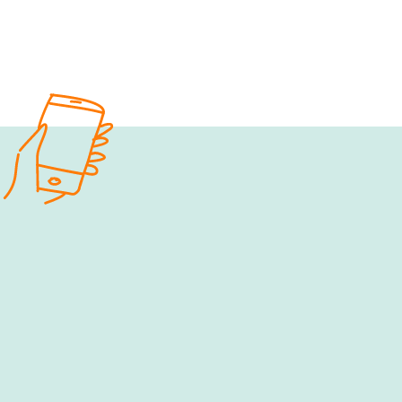
e‑fellows.net to go:
Hol dir 