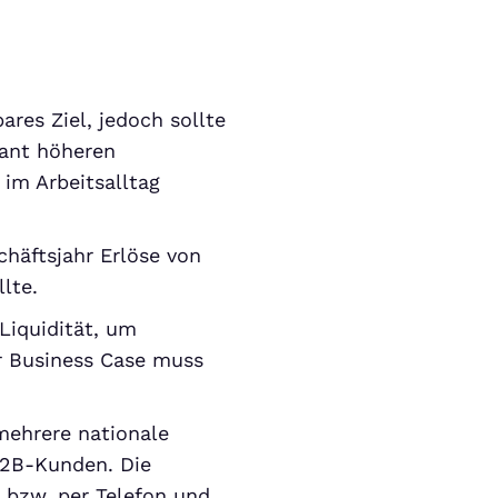
ares Ziel, jedoch sollte
ikant höheren
n im Arbeitsalltag
häftsjahr Erlöse von
lte.
Liquidität, um
r Business Case muss
mehrere nationale
 B2B-Kunden. Die
 bzw. per Telefon und