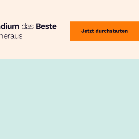
endium
das
Beste
Jetzt durchstarten
heraus