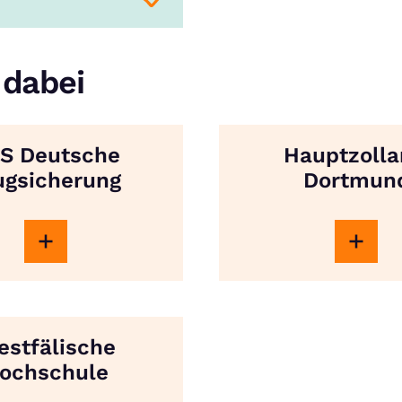
 dabei
S Deutsche
Hauptzoll
ugsicherung
Dortmun
stfälische
ochschule