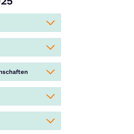
025
nschaften