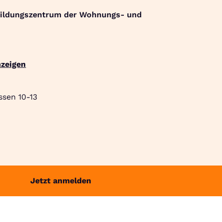
Bildungszentrum der Wohnungs- und
Suche
Community
Jobbörse
Login
Menü
zeigen
ssen 10-13
Jetzt anmelden