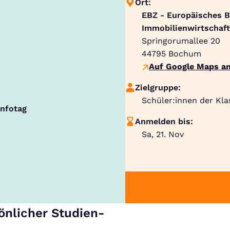
Ort:
EBZ - Europäisches 
Immobilienwirtschaft
Springorumallee 20
44795
Bochum
Auf Google Maps an
Zielgruppe:
Schüler:innen der Kla
Infotag
Anmelden bis:
Sa, 21. Nov
önlicher Studien-