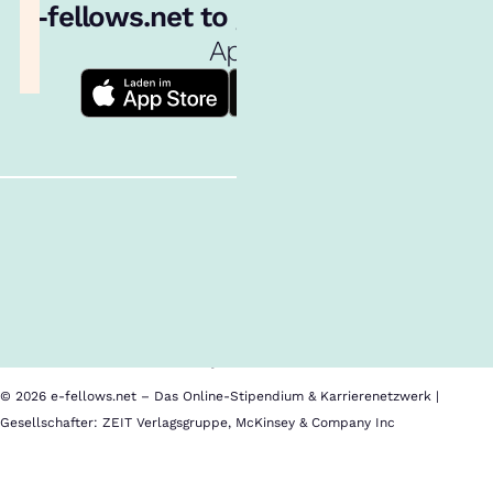
e‑fellows.net to go:
Hol dir unsere
App!
Follow us!
Inhalte im Überblick
Über uns
Cookies
Nutzungsbedingungen
Barrierefreiheit
Datenschutz
Impressum
© 2026 e-fellows.net – Das Online-Stipendium & Karrierenetzwerk |
Gesellschafter: ZEIT Verlagsgruppe, McKinsey & Company Inc