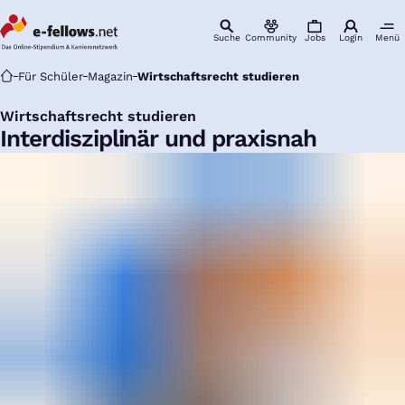
Suche
Community
Jobs
Login
Menü
Startseite
Für Schüler
Magazin
Wirtschaftsrecht studieren
Wirtschaftsrecht studieren
:
Interdisziplinär und praxisnah