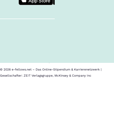
Follow us!
Alle Inhalte
Über uns
Cookies
Nutzungsbedingungen
Barrierefreiheit
Datenschutz
Impressum
© 2026 e-fellows.net – Das Online-Stipendium & Karrierenetzwerk |
Gesellschafter: ZEIT Verlagsgruppe, McKinsey & Company Inc