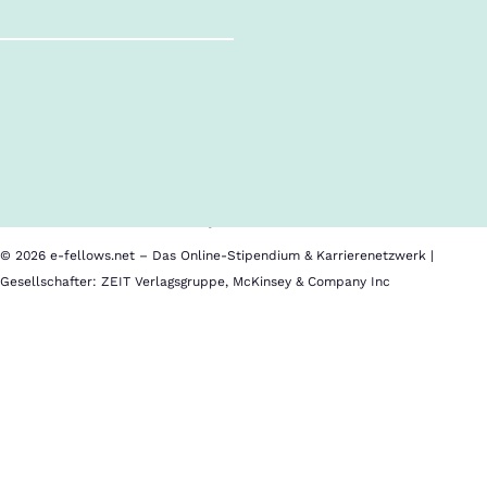
Follow us!
Alle Inhalte
Über uns
Cookies
Nutzungsbedingungen
Barrierefreiheit
Datenschutz
Impressum
© 2026 e-fellows.net – Das Online-Stipendium & Karrierenetzwerk |
Gesellschafter: ZEIT Verlagsgruppe, McKinsey & Company Inc