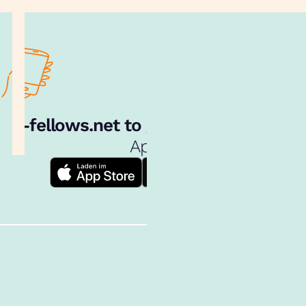
e‑fellows.net to go:
Hol dir unsere
App!
Follow us!
Alle Inhalte
Über uns
Cookies
Nutzungsbedingungen