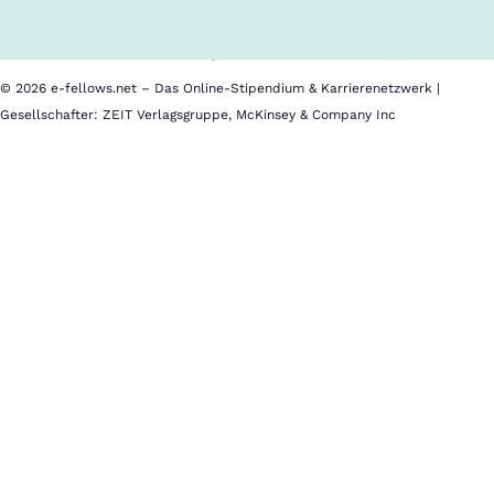
Barrierefreiheit
Datenschutz
Impressum
© 2026 e-fellows.net – Das Online-Stipendium & Karrierenetzwerk |
Gesellschafter: ZEIT Verlagsgruppe, McKinsey & Company Inc