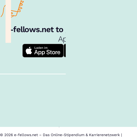
e‑fellows.net to go:
Hol dir unsere
App!
Follow us!
Alle Inhalte
Über uns
Cookies
Nutzungsbedingungen
Barrierefreiheit
Datenschutz
Impressum
© 2026 e-fellows.net – Das Online-Stipendium & Karrierenetzwerk |