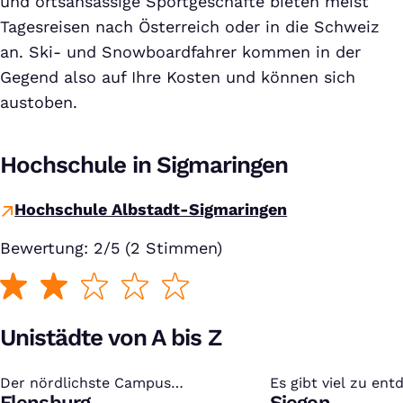
und ortsansässige Sportgeschäfte bieten meist
Tagesreisen nach Österreich oder in die Schweiz
an. Ski- und Snowboardfahrer kommen in der
Gegend also auf Ihre Kosten und können sich
austoben.
Hochschule in Sigmaringen
Hochschule Albstadt-Sigmaringen
Bewertung: 2/5 (2 Stimmen)
Unistädte von A bis Z
Der nördlichste Campus
:
Es gibt viel zu en
:
Deutschlands
Flensburg
Siegen