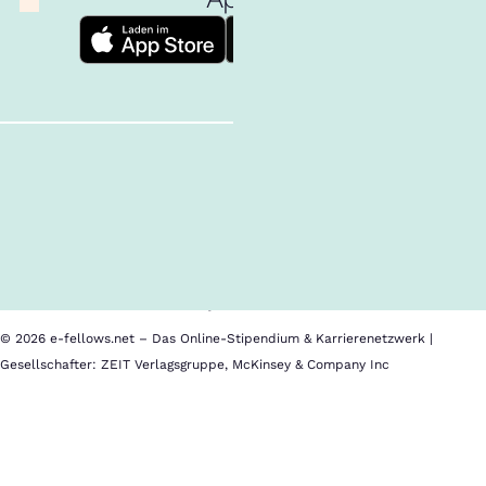
Follow us!
Alle Inhalte
Über uns
Cookies
Nutzungsbedingungen
Barrierefreiheit
Datenschutz
Impressum
© 2026 e-fellows.net – Das Online-Stipendium & Karrierenetzwerk |
Gesellschafter: ZEIT Verlagsgruppe, McKinsey & Company Inc