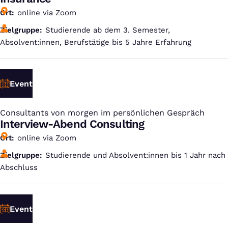
Ort
online via Zoom
Zielgruppe
Studierende ab dem 3. Semester,
Absolvent:innen, Berufstätige bis 5 Jahre Erfahrung
Event
Consultants von morgen im persönlichen Gespräch
:
Interview-Abend Consulting
Ort
online via Zoom
Zielgruppe
Studierende und Absolvent:innen bis 1 Jahr nach
Abschluss
Event