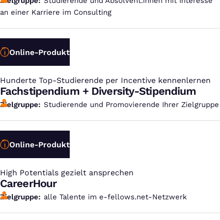
Zielgruppe
Studierende und Absolvent:innen mit Interesse
an einer Karriere im Consulting
Online-Produkt
Hunderte Top-Studierende per Incentive kennenlernen
:
Fachstipendium + Diversity-Stipendium
Zielgruppe
Studierende und Promovierende Ihrer Zielgruppe
Online-Produkt
High Potentials gezielt ansprechen
:
CareerHour
Zielgruppe
alle Talente im e-fellows.net-Netzwerk