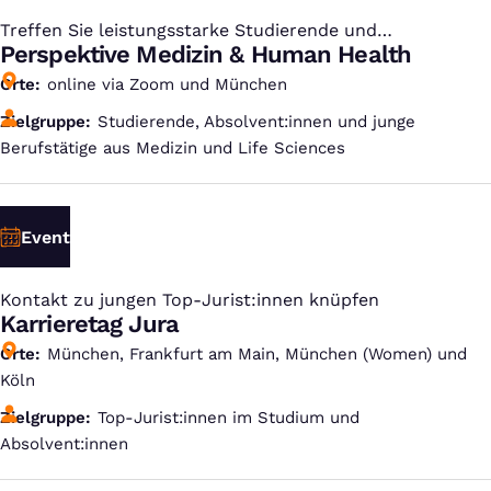
Treffen Sie leistungsstarke Studierende und
:
Absolvent:innen
Perspektive Medizin & Human Health
Orte
online via Zoom und München
Zielgruppe
Studierende, Absolvent:innen und junge
Berufstätige aus Medizin und Life Sciences
Event
Kontakt zu jungen Top-Jurist:innen knüpfen
:
Karrieretag Jura
Orte
München, Frankfurt am Main, München (Women) und
Köln
Zielgruppe
Top-Jurist:innen im Studium und
Absolvent:innen