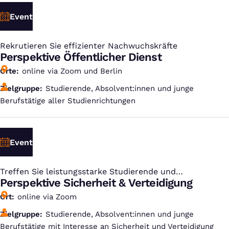
Event
Rekrutieren Sie effizienter Nachwuchskräfte
:
Perspektive Öffentlicher Dienst
Orte
online via Zoom und Berlin
Zielgruppe
Studierende, Absolvent:innen und junge
Berufstätige aller Studienrichtungen
Event
Treffen Sie leistungsstarke Studierende und
:
Absolvent:innen
Perspektive Sicherheit & Verteidigung
Ort
online via Zoom
Zielgruppe
Studierende, Absolvent:innen und junge
Berufstätige mit Interesse an Sicherheit und Verteidigung