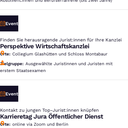
Absolvent:innen und Berufserfahrene (bis zwei Jahre)
Event
Finden Sie herausragende Jurist:innen für Ihre Kanzlei
:
Perspektive Wirtschaftskanzlei
Orte
Collegium Glashütten und Schloss Montabaur
Zielgruppe
Ausgewählte Juristinnen und Juristen mit
erstem Staatsexamen
Event
Kontakt zu jungen Top-Jurist:innen knüpfen
:
Karrieretag Jura Öffentlicher Dienst
Orte
online via Zoom und Berlin