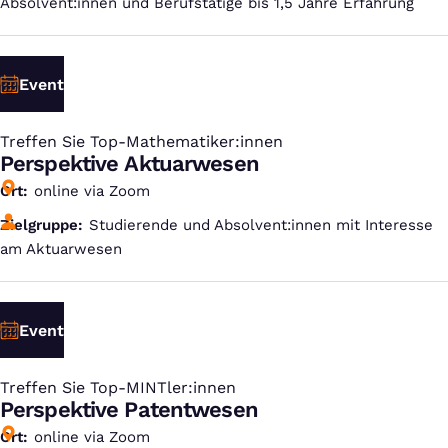
Absolvent:innen und Berufstätige bis 1,5 Jahre Erfahrung
Event
Treffen Sie Top-Mathematiker:innen
:
Perspektive Aktuarwesen
Ort
online via Zoom
Zielgruppe
Studierende und Absolvent:innen mit Interesse
am Aktuarwesen
Event
Treffen Sie Top-MINTler:innen
:
Perspektive Patentwesen
Ort
online via Zoom