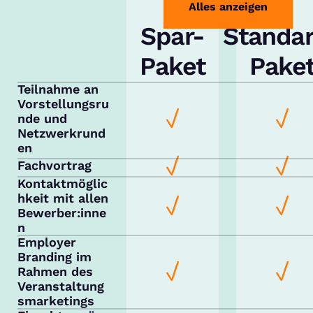
Alles anzeigen
Spar-
Standa
Paket
Pake
Teilnahme an
Vorstellungsru
nde und
Netzwerkrund
en
Fachvortrag
Kontaktmöglic
hkeit mit allen
Bewerber:inne
n
Employer
Branding im
Rahmen des
Veranstaltung
smarketings