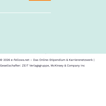
Follow us!
Alle Inhalte
Über uns
Cookies
Nutzungsbedingungen
Barrierefreiheit
Datenschutz
Impressum
© 2026 e-fellows.net – Das Online-Stipendium & Karrierenetzwerk |
Gesellschafter: ZEIT Verlagsgruppe, McKinsey & Company Inc
Wir
"können"
Kandidatenqualität