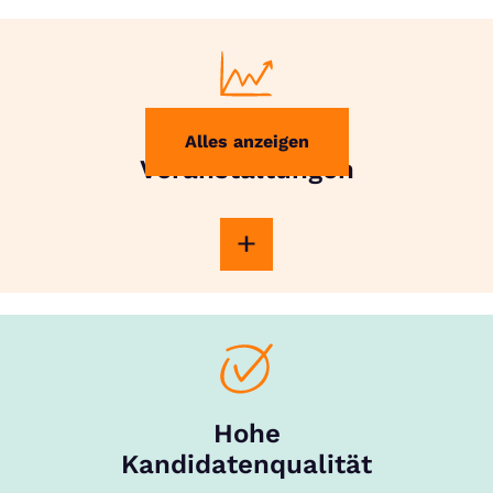
Effektive
Alles anzeigen
Veranstaltungen
Hohe
Kandidatenqualität