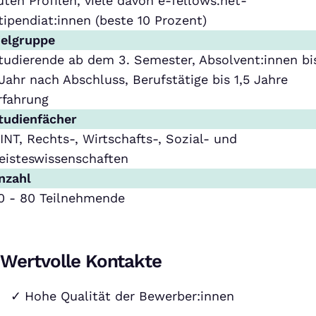
uten Profilen, viele davon e-fellows.net-
tipendiat:innen (beste 10 Prozent)
ielgruppe
tudierende ab dem 3. Semester, Absolvent:innen bi
 Jahr nach Abschluss, Berufstätige bis 1,5 Jahre
rfahrung
tudienfächer
INT, Rechts-, Wirtschafts-, Sozial- und
eisteswissenschaften
nzahl
0 - 80 Teilnehmende
Wertvolle Kontakte
Hohe Qualität der Bewerber:innen