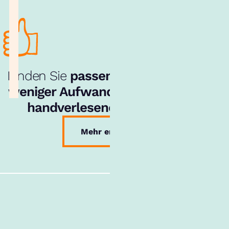
Finden Sie
passende Bewerber
mit
weniger Aufwand
– dank unserem
handverlesenen Talentpool
.
Mehr erfahren
Follow us!
Alle Inhalte
Über uns
Cookies