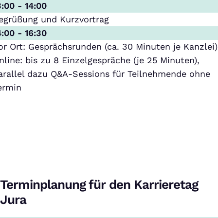
3:00 - 14:00
egrüßung und Kurzvortrag
4:00 - 16:30
or Ort: Gesprächsrunden (ca. 30 Minuten je Kanzlei)
nline: bis zu 8 Einzelgespräche (je 25 Minuten),
arallel dazu Q&A-Sessions für Teilnehmende ohne
ermin
Terminplanung für den Karrieretag
Jura