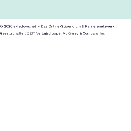
Nutzungsbedingungen
Barrierefreiheit
Datenschutz
Impressum
© 2026 e-fellows.net – Das Online-Stipendium & Karrierenetzwerk |
Gesellschafter: ZEIT Verlagsgruppe, McKinsey & Company Inc
Wir
sind
professionell
–
und
dabei
immer
sympathisch
Eine