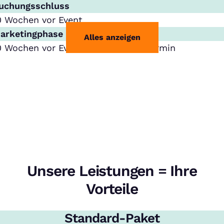
uchungsschluss
0 Wochen vor Event
arketingphase mit Ihrem Logo
Alles anzeigen
0 Wochen vor Event bis zum Eventtermin
Unsere Leistungen = Ihre
Vorteile
Standard-Paket