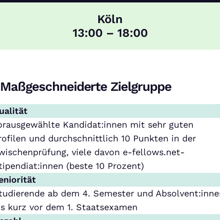
Köln
13:00 – 18:00
Maßgeschneiderte Zielgruppe
ualität
orausgewählte Kandidat:innen mit sehr guten
rofilen und durchschnittlich 10 Punkten in der
wischenprüfung, viele davon e-fellows.net-
tipendiat:innen (beste 10 Prozent)
eniorität
tudierende ab dem 4. Semester und Absolvent:inne
is kurz vor dem 1. Staatsexamen