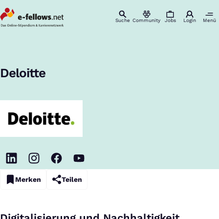
Suche
Community
Jobs
Login
Menü
Startseite
Unternehmen
Deloitte
Karriere & Einstieg
:
Deloitte
Merken
Teilen
Digitalisierung und Nachhaltigkeit