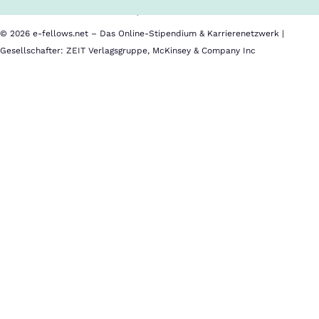
Impressum
© 2026 e-fellows.net – Das Online-Stipendium & Karrierenetzwerk |
Gesellschafter: ZEIT Verlagsgruppe, McKinsey & Company Inc
Consulting
–
Technology
&
Transformation
Innovative
Technologielösungen,
Cybersicherheit
und
zukunftsweisende
IT-