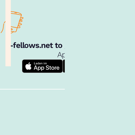
e‑fellows.net to go:
Hol dir unsere
App!
Follow us!
Inhalte im Überblick
Über uns
Cookies
Nutzungsbedingungen
Barrierefreiheit
Datenschutz