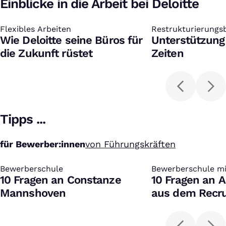
Einblicke in die Arbeit bei Deloitte
Flexibles Arbeiten
:
Restrukturierungs
:
Wie Deloitte seine Büros für
Deloitte
Unterstützung
die Zukunft rüstet
Zeiten
Tipps ...
für Bewerber:innen
von Führungskräften
Bewerberschule
:
Bewerberschule mi
:
10 Fragen an Constanze
10 Fragen an A
Mannshoven
aus dem Recru