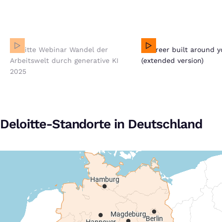
Deloitte Webinar Wandel der Arbeitswelt durch generative
Deloitte Webinar Wandel der
A career built around yo
KI 2025
Arbeitswelt durch generative KI
(extended version)
Bei Klick auf dieses Video wird eine Verbindung zu
2025
YouTube aufgebaut. Weitere Informationen findest Du
in unserer
Datenschutzerklärung
.
Deloitte-Standorte in Deutschland