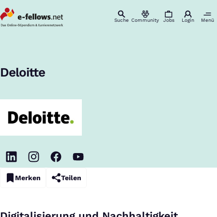
Suche
Community
Jobs
Login
Menü
Startseite
Unternehmen
Deloitte
Karriere & Einstieg
:
Deloitte
Merken
Teilen
Digitalisierung und Nachhaltigkeit