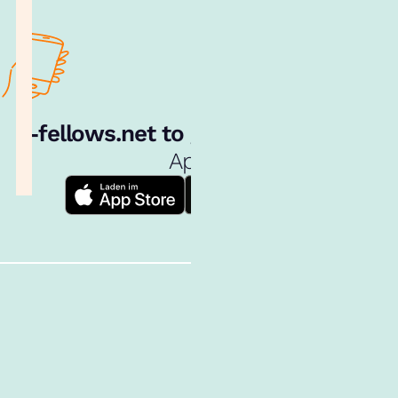
e‑fellows.net to go:
Hol dir unsere
App!
Follow us!
Inhalte im Überblick
Über uns
Cookies
Nutzungsbedingungen
Barrierefreiheit
Datenschutz