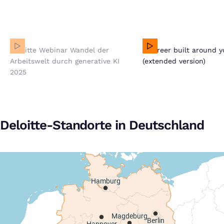
Deloitte Webinar Wandel der Arbeitswelt durch generative
Deloitte Webinar Wandel der
A career built around yo
KI 2025
Arbeitswelt durch generative KI
(extended version)
Bei Klick auf dieses Video wird eine Verbindung zu
2025
YouTube aufgebaut. Weitere Informationen findest Du
in unserer
Datenschutzerklärung
.
Deloitte-Standorte in Deutschland