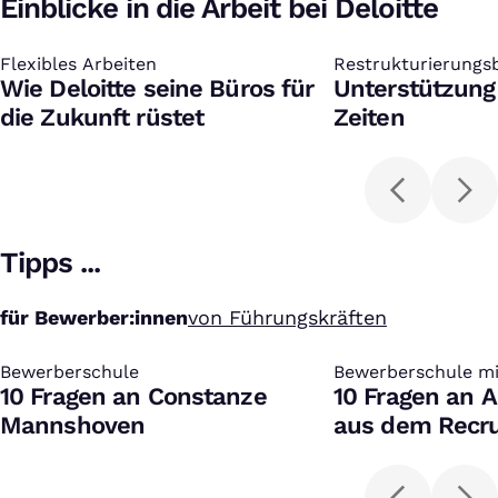
Einblicke in die Arbeit bei Deloitte
Flexibles Arbeiten
:
Restrukturierungs
:
Wie Deloitte seine Büros für
Deloitte
Unterstützung
die Zukunft rüstet
Zeiten
Tipps ...
für Bewerber:innen
von Führungskräften
Bewerberschule
:
Bewerberschule mi
:
10 Fragen an Constanze
10 Fragen an A
Mannshoven
aus dem Recru