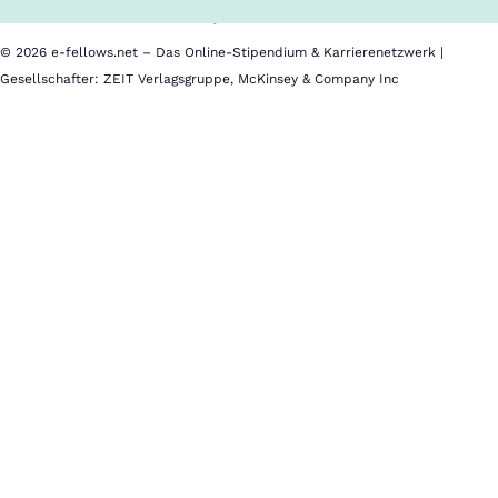
Impressum
© 2026 e-fellows.net – Das Online-Stipendium & Karrierenetzwerk |
Gesellschafter: ZEIT Verlagsgruppe, McKinsey & Company Inc
Women's
Inclusion
Women's
Inclusion
hat
bei
Deloitte
einen
hohen
Stellenwert.
Das