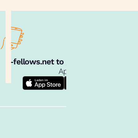
e‑fellows.net to go:
Hol dir unsere
App!
Follow us!
Inhalte im Überblick
Über uns
Cookies