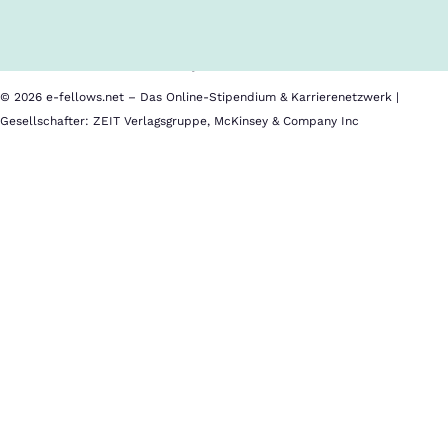
Nutzungsbedingungen
Barrierefreiheit
Datenschutz
Impressum
© 2026 e-fellows.net – Das Online-Stipendium & Karrierenetzwerk |
Gesellschafter: ZEIT Verlagsgruppe, McKinsey & Company Inc
Maastricht
School
of
Management
(NL)
Standort
Maastricht