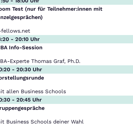
7:50 - 18:00 Uhr
oom Test (nur für Teilnehmer:innen mit
inzelgesprächen)
-fellows.net
8:20 - 20:10 Uhr
BA Info-Session
BA-Experte Thomas Graf, Ph.D.
0:20 - 20:30 Uhr
orstellungsrunde
it allen Business Schools
0:30 - 20:45 Uhr
ruppengespräche
it Business Schools deiner Wahl