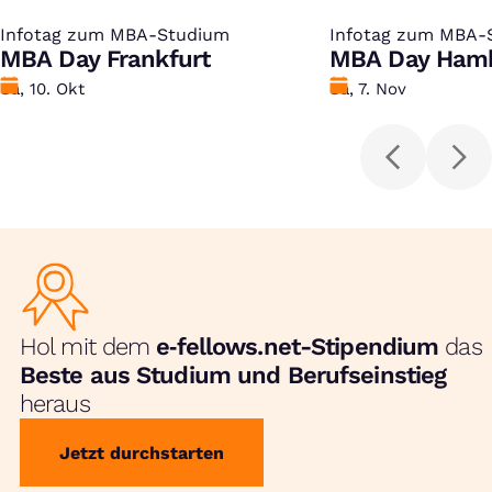
Infotag zum MBA-Studium
:
Infotag zum MBA-
:
MBA Day Frankfurt
MBA Day Ham
Datum
Sa, 10. Okt
Datum
Sa, 7. Nov
Hol mit dem
e‑fellows.net-Stipendium
das
Beste aus Studium und Berufseinstieg
heraus
Jetzt durchstarten