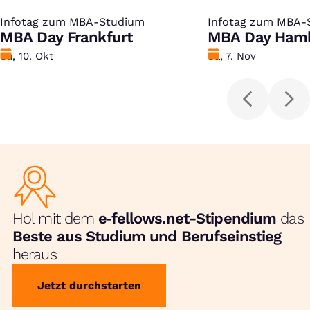
Infotag zum MBA-Studium
:
Infotag zum MBA-
:
MBA Day Frankfurt
MBA Day Ham
Datum
Sa, 10. Okt
Datum
Sa, 7. Nov
Hol mit dem
e‑fellows.net-Stipendium
das
Beste aus Studium und Berufseinstieg
heraus
Jetzt durchstarten