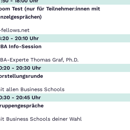
7:50 - 18:00 Uhr
oom Test (nur für Teilnehmer:innen mit
inzelgesprächen)
-fellows.net
8:20 - 20:10 Uhr
BA Info-Session
BA-Experte Thomas Graf, Ph.D.
0:20 - 20:30 Uhr
orstellungsrunde
it allen Business Schools
0:30 - 20:45 Uhr
ruppengespräche
it Business Schools deiner Wahl