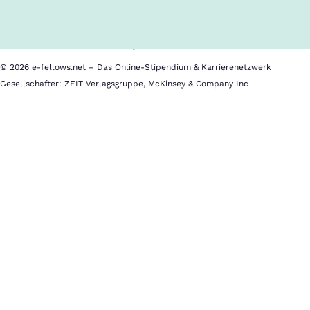
Nutzungsbedingungen
Barrierefreiheit
Datenschutz
Impressum
© 2026 e-fellows.net – Das Online-Stipendium & Karrierenetzwerk |
Gesellschafter: ZEIT Verlagsgruppe, McKinsey & Company Inc
ESMT
Berlin
(DE)
–
mit
Partnerporträt
bei
e‑fellows.net