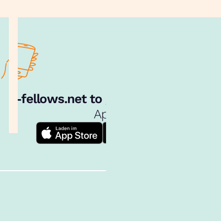
e‑fellows.net to go:
Hol dir unsere
App!
Follow us!
Inhalte im Überblick
Über uns
Cookies