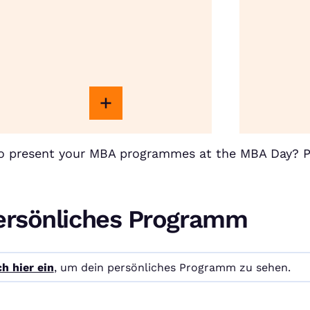
to present your MBA programmes at the MBA Day? 
ersönliches Programm
h hier ein
, um dein persönliches Programm zu sehen.