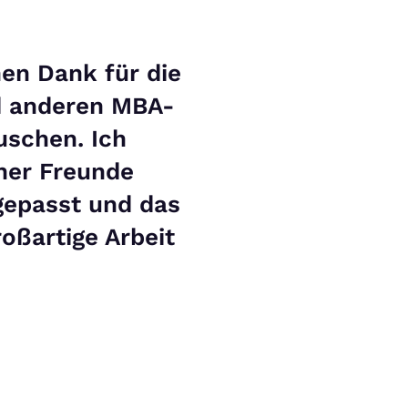
hen Dank für die
nd anderen MBA-
uschen. Ich
ner Freunde
gepasst und das
oßartige Arbeit