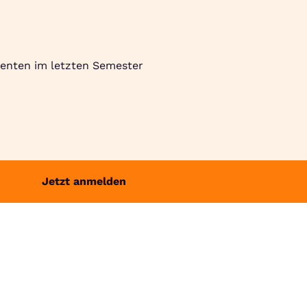
Suche
Community
Jobbörse
Login
Menü
denten im letzten Semester
Jetzt anmelden