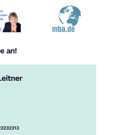
e an!
eitner
23232313