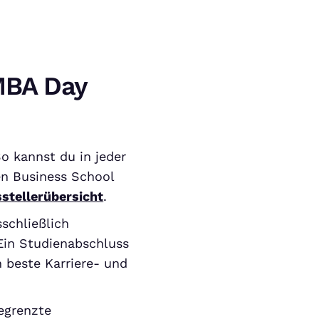
MBA Day
o kannst du in jeder
en Business School
stellerübersicht
.
sschließlich
Ein Studienabschluss
 beste Karriere- und
egrenzte