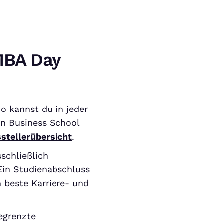
MBA Day
o kannst du in jeder
en Business School
stellerübersicht
.
sschließlich
Ein Studienabschluss
 beste Karriere- und
egrenzte