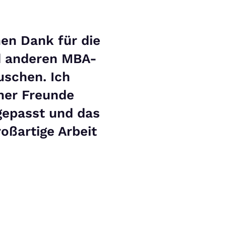
hen Dank für die
nd anderen MBA-
uschen. Ich
ner Freunde
gepasst und das
oßartige Arbeit