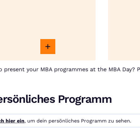
to present your MBA programmes at the MBA Day? 
ersönliches Programm
h hier ein
, um dein persönliches Programm zu sehen.