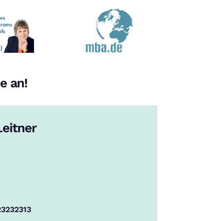
e an!
eitner
23232313