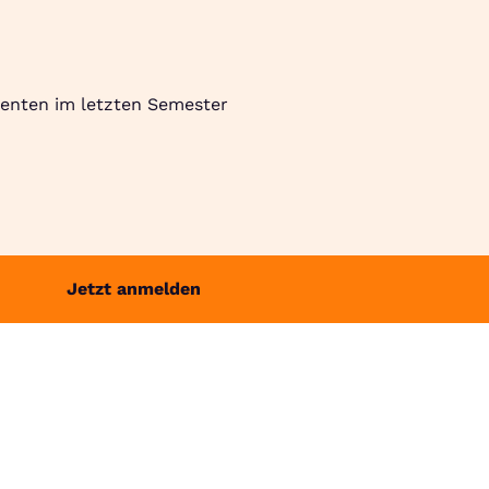
Suche
Community
Jobbörse
Login
Menü
denten im letzten Semester
Jetzt anmelden