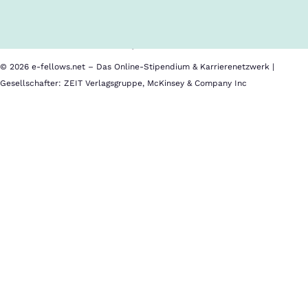
Nutzungsbedingungen
Barrierefreiheit
Datenschutz
Impressum
© 2026 e-fellows.net – Das Online-Stipendium & Karrierenetzwerk |
Gesellschafter: ZEIT Verlagsgruppe, McKinsey & Company Inc
University
of
St.Gallen
(CH)
Standort
St.Gallen
(CH)