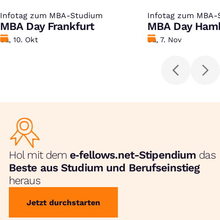
Infotag zum MBA-Studium
:
Infotag zum MBA-
:
MBA Day Frankfurt
MBA Day Ham
Datum
Sa, 10. Okt
Datum
Sa, 7. Nov
Hol mit dem
e‑fellows.net-Stipendium
das
Beste aus Studium und Berufseinstieg
heraus
Jetzt durchstarten