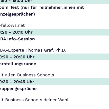
7:50 - 18:00 Uhr
oom Test (nur für Teilnehmer:innen mit
inzelgesprächen)
-fellows.net
8:20 - 20:10 Uhr
BA Info-Session
BA-Experte Thomas Graf, Ph.D.
0:20 - 20:30 Uhr
orstellungsrunde
it allen Business Schools
0:30 - 20:45 Uhr
ruppengespräche
it Business Schools deiner Wahl