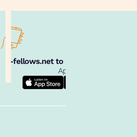
e‑fellows.net to go:
Hol dir unsere
App!
Follow us!
Inhalte im Überblick
Über uns
Cookies