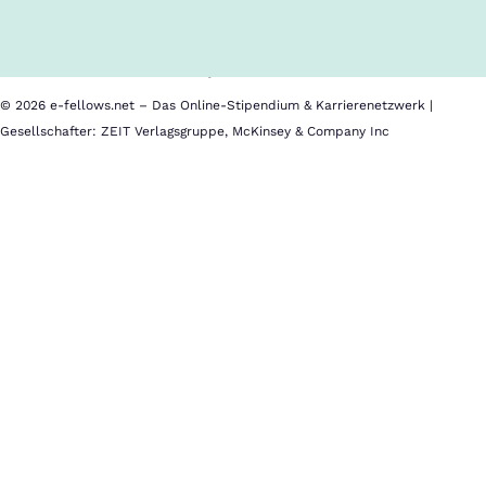
Nutzungsbedingungen
Barrierefreiheit
Datenschutz
Impressum
© 2026 e-fellows.net – Das Online-Stipendium & Karrierenetzwerk |
Gesellschafter: ZEIT Verlagsgruppe, McKinsey & Company Inc
Maastricht
School
of
Management
(NL)
Standort
Maastricht