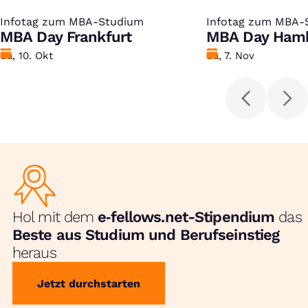
Infotag zum MBA-Studium
:
Infotag zum MBA-
:
MBA Day Frankfurt
MBA Day Ham
Datum
Sa, 10. Okt
Datum
Sa, 7. Nov
Hol mit dem
e‑fellows.net-Stipendium
das
Beste aus Studium und Berufseinstieg
heraus
Jetzt durchstarten