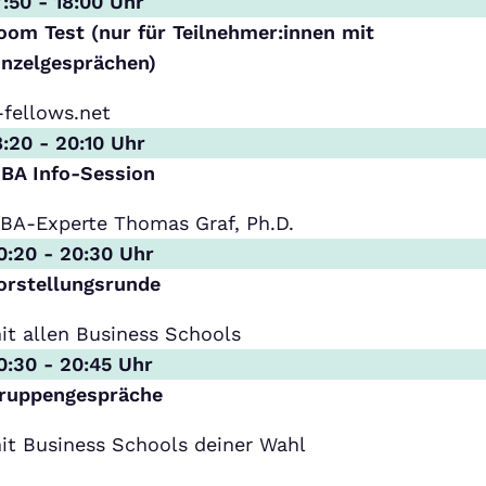
7:50 - 18:00 Uhr
oom Test (nur für Teilnehmer:innen mit
inzelgesprächen)
-fellows.net
8:20 - 20:10 Uhr
BA Info-Session
BA-Experte Thomas Graf, Ph.D.
0:20 - 20:30 Uhr
orstellungsrunde
it allen Business Schools
0:30 - 20:45 Uhr
ruppengespräche
it Business Schools deiner Wahl