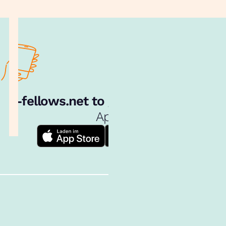
e‑fellows.net to go:
Hol dir unsere
App!
Follow us!
Inhalte im Überblick
Über uns
Cookies