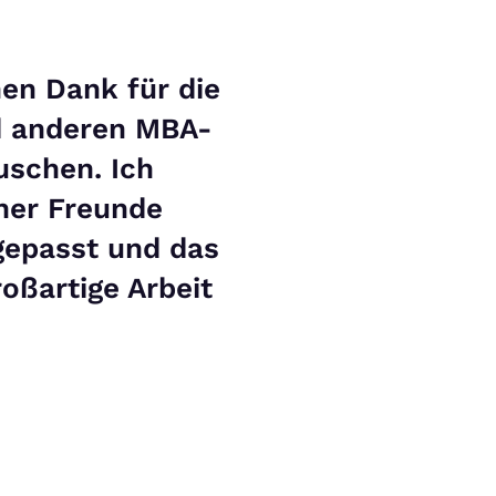
hen Dank für die
nd anderen MBA-
uschen. Ich
ner Freunde
gepasst und das
oßartige Arbeit