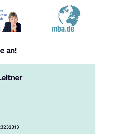
e an!
eitner
23232313