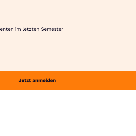
Suche
Community
Jobbörse
Login
Menü
denten im letzten Semester
Jetzt anmelden