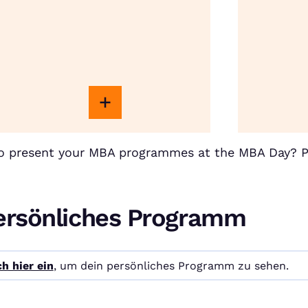
to present your MBA programmes at the MBA Day? 
ersönliches Programm
h hier ein
, um dein persönliches Programm zu sehen.