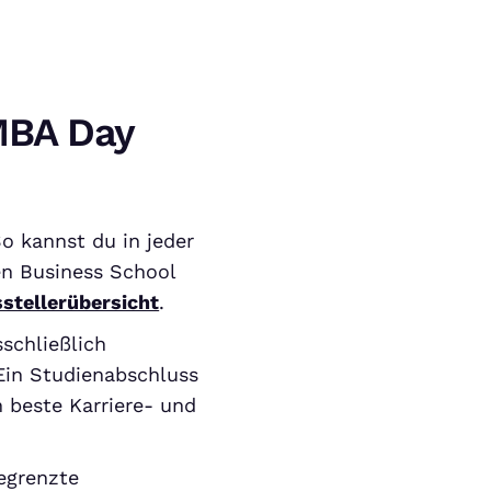
MBA Day
o kannst du in jeder
en Business School
stellerübersicht
.
sschließlich
Ein Studienabschluss
 beste Karriere- und
egrenzte