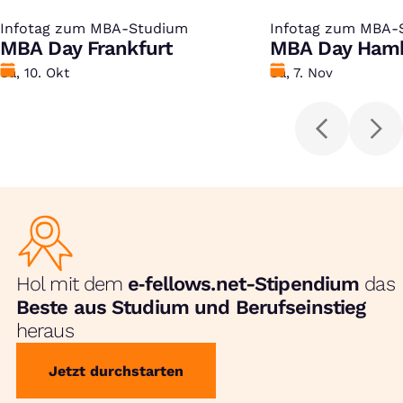
Infotag zum MBA-Studium
:
Infotag zum MBA-
:
MBA Day Frankfurt
MBA Day Ham
Datum
Sa, 10. Okt
Datum
Sa, 7. Nov
Hol mit dem
e‑fellows.net-Stipendium
das
Beste aus Studium und Berufseinstieg
heraus
Jetzt durchstarten