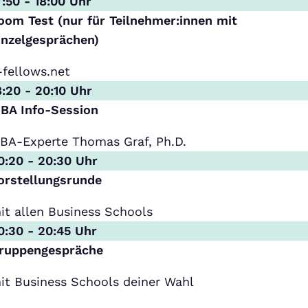
7:50 - 18:00 Uhr
oom Test (nur für Teilnehmer:innen mit
inzelgesprächen)
-fellows.net
8:20 - 20:10 Uhr
BA Info-Session
BA-Experte Thomas Graf, Ph.D.
0:20 - 20:30 Uhr
orstellungsrunde
it allen Business Schools
0:30 - 20:45 Uhr
ruppengespräche
it Business Schools deiner Wahl