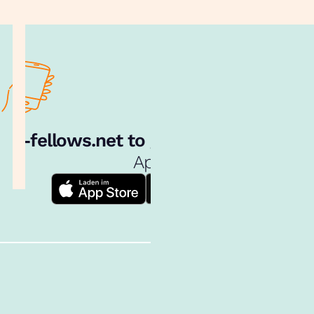
e‑fellows.net to go:
Hol dir unsere
App!
Follow us!
Inhalte im Überblick
Über uns
Cookies