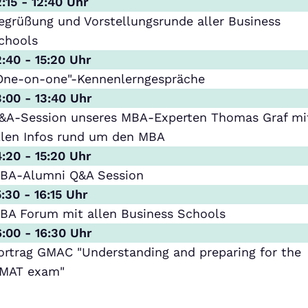
2:15 - 12:40 Uhr
egrüßung und Vorstellungsrunde aller Business
chools
2:40 - 15:20 Uhr
One-on-one"-Kennenlerngespräche
3:00 - 13:40 Uhr
&A-Session unseres MBA-Experten Thomas Graf mi
llen Infos rund um den MBA
4:20 - 15:20 Uhr
BA-Alumni Q&A Session
5:30 - 16:15 Uhr
BA Forum mit allen Business Schools
6:00 - 16:30 Uhr
ortrag GMAC "Understanding and preparing for the
MAT exam"