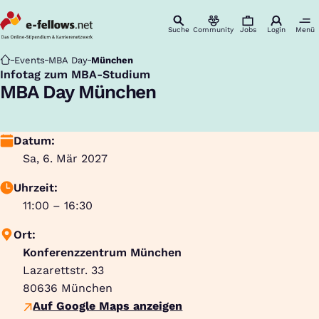
Suche
Community
Jobs
Login
Menü
Startseite
Events
MBA Day
München
Infotag zum MBA-Studium
:
MBA Day München
Datum:
Sa, 6. Mär 2027
Uhrzeit:
11:00 – 16:30
Ort:
Konferenzzentrum München
Lazarettstr. 33
80636
München
Auf Google Maps anzeigen