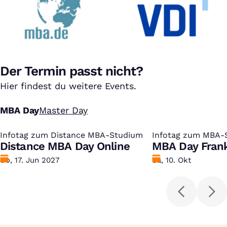
Der Termin passt nicht?
Hier findest du weitere Events.
MBA Day
Master Day
Infotag zum Distance MBA-Studium
:
Infotag zum MBA-
:
Distance MBA Day Online
MBA Day Frank
Datum
Do, 17. Jun 2027
Datum
Sa, 10. Okt