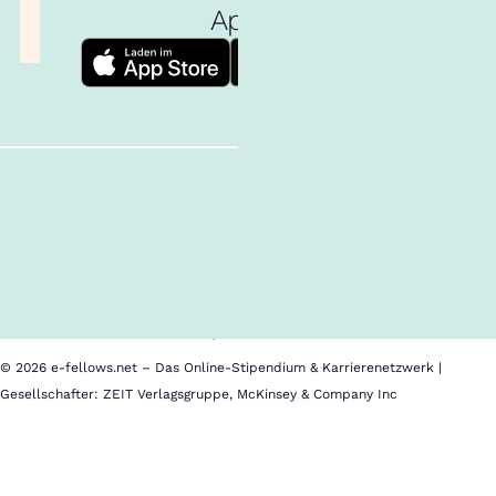
App!
Follow us!
Inhalte im Überblick
Über uns
Cookies
Nutzungsbedingungen
Barrierefreiheit
Datenschutz
Impressum
© 2026 e-fellows.net – Das Online-Stipendium & Karrierenetzwerk |
Gesellschafter: ZEIT Verlagsgruppe, McKinsey & Company Inc
Cambridge
Judge