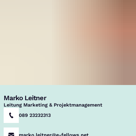
Marko Leitner
,
Leitung Marketing & Projektmanagement
089 23232313
marko.leitner@e-fellows.net