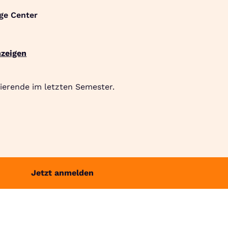
ge Center
Suche
Community
Jobbörse
Login
Menü
zeigen
ierende im letzten Semester.
Jetzt anmelden