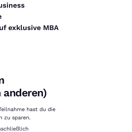
usiness
e
uf exklusive MBA
m
n anderen)
Teilnahme hast du die
n zu sparen.
sschließlich