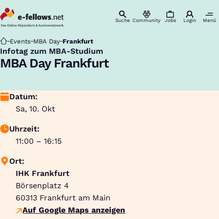
Suche
Community
Jobs
Login
Menü
Startseite
Events
MBA Day
Frankfurt
Infotag zum MBA-Studium
:
MBA Day Frankfurt
Datum:
Sa, 10. Okt
Uhrzeit:
11:00 – 16:15
Ort:
IHK Frankfurt
Börsenplatz 4
60313
Frankfurt am Main
Auf Google Maps anzeigen