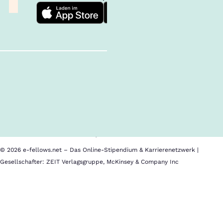
Follow us!
Inhalte im Überblick
Über uns
Cookies
Nutzungsbedingungen
Barrierefreiheit
Datenschutz
Impressum
© 2026 e-fellows.net – Das Online-Stipendium & Karrierenetzwerk |
Gesellschafter: ZEIT Verlagsgruppe, McKinsey & Company Inc
University
of
St.Gallen