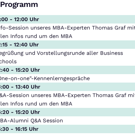
Programm
1:00 - 12:00 Uhr
nfo-Session unseres MBA-Experten Thomas Graf mi
llen Infos rund um den MBA
2:15 - 12:40 Uhr
egrüßung und Vorstellungsrunde aller Business
chools
2:40 - 15:20 Uhr
One-on-one"-Kennenlerngespräche
3:00 - 13:40 Uhr
&A-Session unseres MBA-Experten Thomas Graf mi
llen Infos rund um den MBA
4:20 - 15:20 Uhr
BA-Alumni Q&A Session
5:30 - 16:15 Uhr