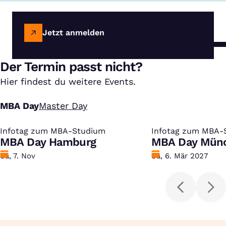
Jetzt anmelden
Der Termin passt nicht?
Hier findest du weitere Events.
MBA Day
Master Day
Infotag zum MBA-Studium
:
Infotag zum MBA-
:
MBA Day Hamburg
MBA Day Mün
Datum
Sa, 7. Nov
Datum
Sa, 6. Mär 2027