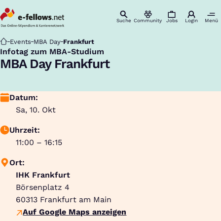
Suche
Community
Jobs
Login
Menü
Startseite
Events
MBA Day
Frankfurt
Infotag zum MBA-Studium
:
MBA Day Frankfurt
Datum:
Sa, 10. Okt
Uhrzeit:
11:00 – 16:15
Ort:
IHK Frankfurt
Börsenplatz 4
60313
Frankfurt am Main
Auf Google Maps anzeigen