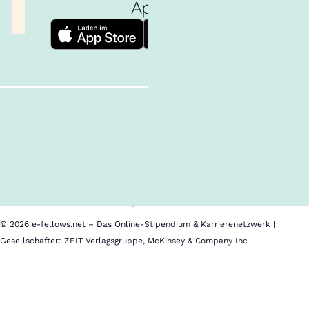
App!
Follow us!
Inhalte im Überblick
Über uns
Cookies
Nutzungsbedingungen
Barrierefreiheit
Datenschutz
Impressum
© 2026 e-fellows.net – Das Online-Stipendium & Karrierenetzwerk |
Gesellschafter: ZEIT Verlagsgruppe, McKinsey & Company Inc
SDA
Bocconi