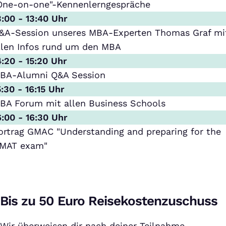
One-on-one"-Kennenlerngespräche
3:00 - 13:40 Uhr
&A-Session unseres MBA-Experten Thomas Graf mi
llen Infos rund um den MBA
4:20 - 15:20 Uhr
BA-Alumni Q&A Session
5:30 - 16:15 Uhr
BA Forum mit allen Business Schools
6:00 - 16:30 Uhr
ortrag GMAC "Understanding and preparing for the
MAT exam"
Bis zu 50 Euro Reisekostenzuschuss
Wir überweisen dir nach deiner Teilnahme