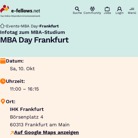
Suche
Community
Jobs
Login
Menü
Startseite
Events
MBA Day
Frankfurt
Infotag zum MBA-Studium
:
MBA Day Frankfurt
Datum:
Sa, 10. Okt
Uhrzeit:
11:00 – 16:15
Ort:
IHK Frankfurt
Börsenplatz 4
60313
Frankfurt am Main
Auf Google Maps anzeigen