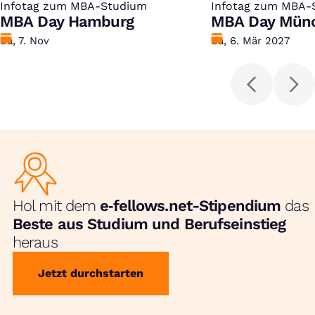
Infotag zum MBA-Studium
:
Infotag zum MBA-
:
MBA Day Hamburg
MBA Day Mün
Datum
Sa, 7. Nov
Datum
Sa, 6. Mär 2027
Hol mit dem
e‑fellows.net-Stipendium
das
Beste aus Studium und Berufseinstieg
heraus
Jetzt durchstarten