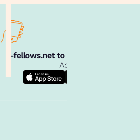
e‑fellows.net to go:
Hol dir unsere
App!
Follow us!
Inhalte im Überblick
Über uns
Cookies
Nutzungsbedingungen