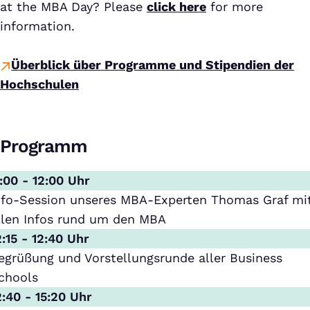
at the MBA Day? Please
click here
for more
information.
Überblick über Programme und Stipendien der
Hochschulen
Programm
1:00 - 12:00 Uhr
nfo-Session unseres MBA-Experten Thomas Graf mi
llen Infos rund um den MBA
2:15 - 12:40 Uhr
egrüßung und Vorstellungsrunde aller Business
chools
2:40 - 15:20 Uhr