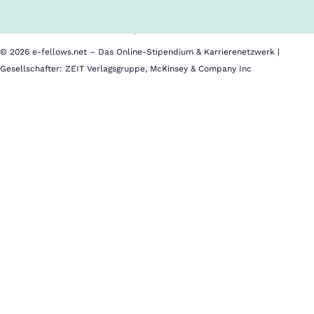
Barrierefreiheit
Datenschutz
Impressum
© 2026 e-fellows.net – Das Online-Stipendium & Karrierenetzwerk |
Gesellschafter: ZEIT Verlagsgruppe, McKinsey & Company Inc
EDHEC
Business
School
(FR,
UK,
SG)
Standorte