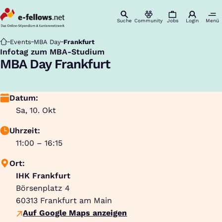
Suche
Community
Jobs
Login
Menü
Startseite
Events
MBA Day
Frankfurt
Infotag zum MBA-Studium
:
MBA Day Frankfurt
Datum:
Sa, 10. Okt
Uhrzeit:
11:00 – 16:15
Ort:
IHK Frankfurt
Börsenplatz 4
60313
Frankfurt am Main
Auf Google Maps anzeigen