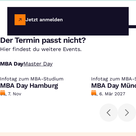
Jetzt anmelden
Der Termin passt nicht?
Hier findest du weitere Events.
MBA Day
Master Day
Infotag zum MBA-Studium
:
Infotag zum MBA-
:
MBA Day Hamburg
MBA Day Mün
Datum
Sa, 7. Nov
Datum
Sa, 6. Mär 2027