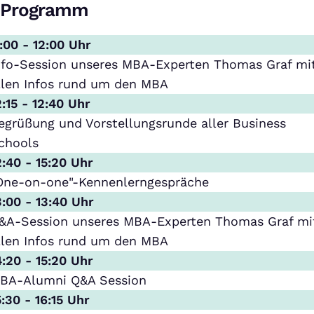
Programm
1:00 - 12:00 Uhr
nfo-Session unseres MBA-Experten Thomas Graf mi
llen Infos rund um den MBA
2:15 - 12:40 Uhr
egrüßung und Vorstellungsrunde aller Business
chools
2:40 - 15:20 Uhr
One-on-one"-Kennenlerngespräche
3:00 - 13:40 Uhr
&A-Session unseres MBA-Experten Thomas Graf mi
llen Infos rund um den MBA
4:20 - 15:20 Uhr
BA-Alumni Q&A Session
5:30 - 16:15 Uhr