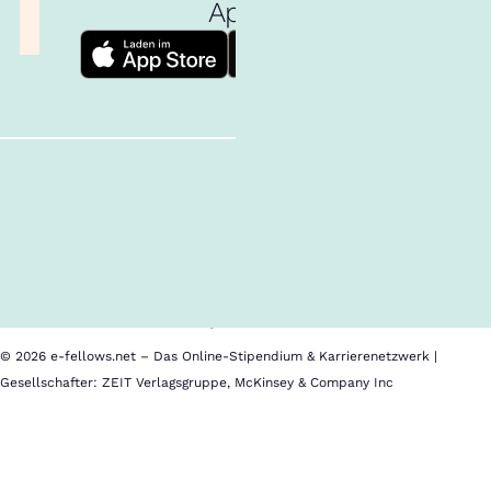
App!
Follow us!
Inhalte im Überblick
Über uns
Cookies
Nutzungsbedingungen
Barrierefreiheit
Datenschutz
Impressum
© 2026 e-fellows.net – Das Online-Stipendium & Karrierenetzwerk |
Gesellschafter: ZEIT Verlagsgruppe, McKinsey & Company Inc
emlyon