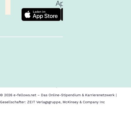
App!
Follow us!
Inhalte im Überblick
Über uns
Cookies
Nutzungsbedingungen
Barrierefreiheit
Datenschutz
Impressum
© 2026 e-fellows.net – Das Online-Stipendium & Karrierenetzwerk |
Gesellschafter: ZEIT Verlagsgruppe, McKinsey & Company Inc
IE
Business