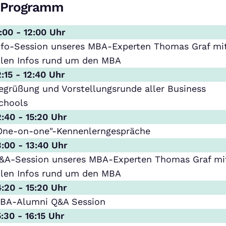
Programm
1:00 - 12:00 Uhr
nfo-Session unseres MBA-Experten Thomas Graf mi
llen Infos rund um den MBA
2:15 - 12:40 Uhr
egrüßung und Vorstellungsrunde aller Business
chools
2:40 - 15:20 Uhr
One-on-one"-Kennenlerngespräche
3:00 - 13:40 Uhr
&A-Session unseres MBA-Experten Thomas Graf mi
llen Infos rund um den MBA
4:20 - 15:20 Uhr
BA-Alumni Q&A Session
5:30 - 16:15 Uhr