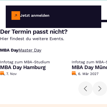
Jetzt anmelden
Der Termin passt nicht?
Hier findest du weitere Events.
MBA Day
Master Day
Infotag zum MBA-Studium
:
Infotag zum MBA-
:
MBA Day Hamburg
MBA Day Mün
Datum
Sa, 7. Nov
Datum
Sa, 6. Mär 2027