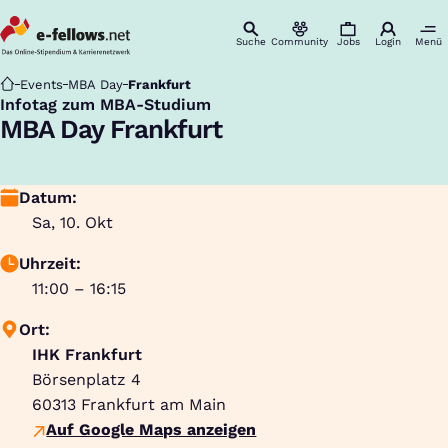
Suche
Community
Jobs
Login
Menü
Startseite
Events
MBA Day
Frankfurt
Infotag zum MBA-Studium
:
MBA Day Frankfurt
Datum:
Sa, 10. Okt
Uhrzeit:
11:00 – 16:15
Ort:
IHK Frankfurt
Börsenplatz 4
60313
Frankfurt am Main
Auf Google Maps anzeigen