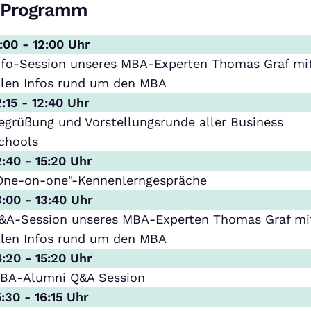
Programm
1:00 - 12:00 Uhr
nfo-Session unseres MBA-Experten Thomas Graf mi
llen Infos rund um den MBA
2:15 - 12:40 Uhr
egrüßung und Vorstellungsrunde aller Business
chools
2:40 - 15:20 Uhr
One-on-one"-Kennenlerngespräche
3:00 - 13:40 Uhr
&A-Session unseres MBA-Experten Thomas Graf mi
llen Infos rund um den MBA
4:20 - 15:20 Uhr
BA-Alumni Q&A Session
5:30 - 16:15 Uhr