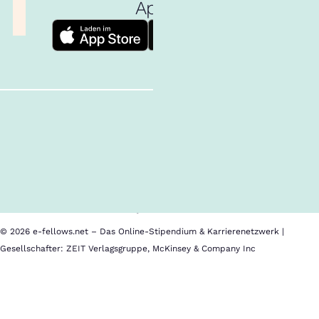
App!
Follow us!
Inhalte im Überblick
Über uns
Cookies
Nutzungsbedingungen
Barrierefreiheit
Datenschutz
Impressum
© 2026 e-fellows.net – Das Online-Stipendium & Karrierenetzwerk |
Gesellschafter: ZEIT Verlagsgruppe, McKinsey & Company Inc
Mannheim
Business