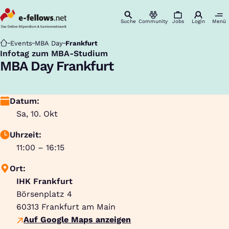
Suche
Community
Jobs
Login
Menü
Startseite
Events
MBA Day
Frankfurt
Infotag zum MBA-Studium
:
MBA Day Frankfurt
Datum:
Sa, 10. Okt
Uhrzeit:
11:00 – 16:15
Ort:
IHK Frankfurt
Börsenplatz 4
60313
Frankfurt am Main
Auf Google Maps anzeigen