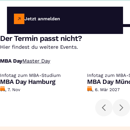
Jetzt anmelden
Der Termin passt nicht?
Hier findest du weitere Events.
MBA Day
Master Day
Infotag zum MBA-Studium
:
Infotag zum MBA-
:
MBA Day Hamburg
MBA Day Mün
Datum
Sa, 7. Nov
Datum
Sa, 6. Mär 2027