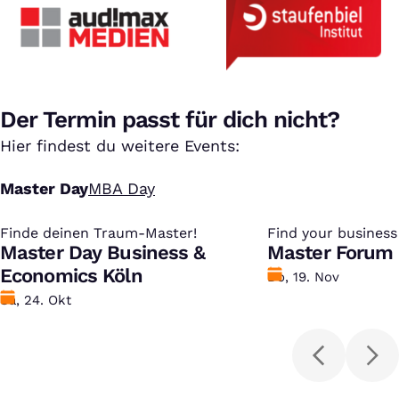
Der Termin passt für dich nicht?
Hier findest du weitere Events:
Master Day
MBA Day
Finde deinen Traum-Master!
:
Find your busines
:
Master Day Business &
Master
Master Forum 
Economics Köln
Datum
Do, 19. Nov
Datum
Sa, 24. Okt