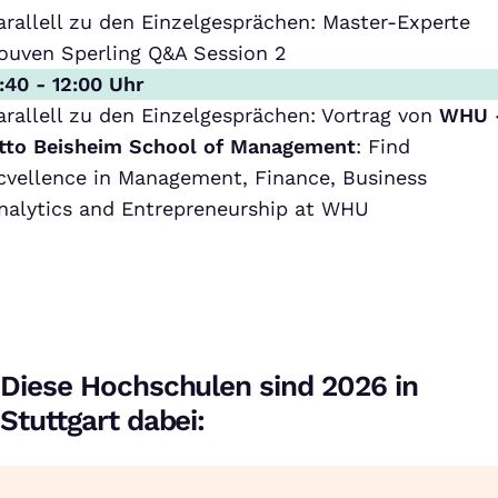
arallell zu den Einzelgesprächen: Master-Experte
ouven Sperling Q&A Session 2
1:40 - 12:00 Uhr
arallell zu den Einzelgesprächen: Vortrag von
WHU 
tto Beisheim School of Management
: Find
cvellence in Management, Finance, Business
nalytics and Entrepreneurship at WHU
Diese Hochschulen sind 2026 in
Stuttgart dabei: