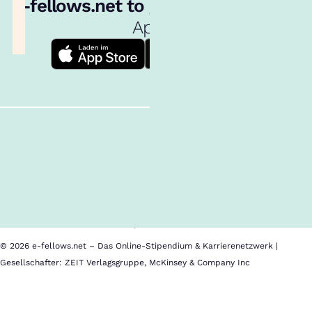
e‑fellows.net to go:
Hol dir unsere
App!
Follow us!
Inhalte im Überblick
Über uns
Cookies
Nutzungsbedingungen
Barrierefreiheit
Datenschutz
Impressum
© 2026 e-fellows.net – Das Online-Stipendium & Karrierenetzwerk |
Gesellschafter: ZEIT Verlagsgruppe, McKinsey & Company Inc
Bocconi