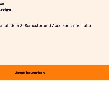
ain
zeigen
Suche
Community
Jobbörse
Login
Menü
en ab dem 3. Semester und Absolvent:innen aller
Jetzt bewerben