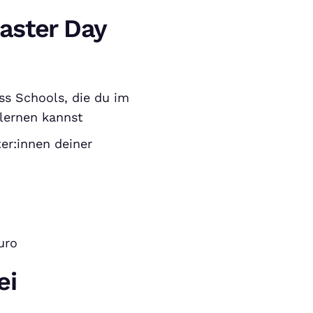
aster Day
ss Schools, die du im
lernen kannst
er:innen deiner
uro
ei