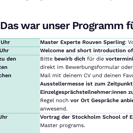
Das war unser Programm f
 Uhr
Master Experte Rouven Sperling
: V
 Uhr
Welcome and short introduction o
zu den
Bitte
bewirb dich
für die
vortermin
ten
direkt im Bewerbungsformular oder 
chen
Mail mit deinem CV und deinen Favo
Ausstellermesse ist zum Zeitpunkt
Einzelgesprächsteilnehmer:innen z
Regel noch
vor Ort Gespräche anbi
anwesend.
 Uhr
Vortrag der Stockholm School of 
Master programs.