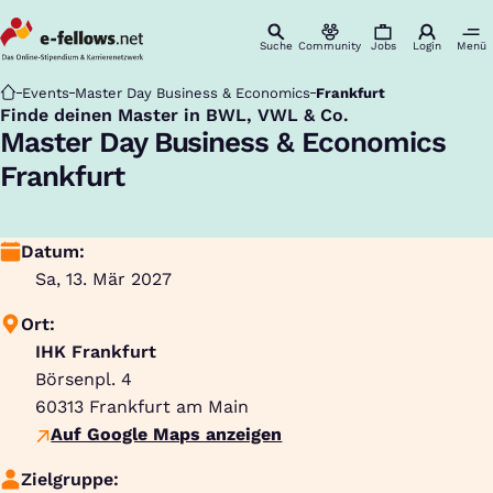
Suche
Community
Jobs
Login
Menü
Startseite
Events
Master Day Business & Economics
Frankfurt
Finde deinen Master in BWL, VWL & Co.
:
Master Day Business & Economics
Frankfurt
Datum:
Sa, 13. Mär 2027
Ort:
IHK Frankfurt
Börsenpl. 4
60313
Frankfurt am Main
Auf Google Maps anzeigen
Zielgruppe: