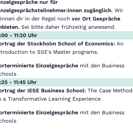
inzelgespräche nur für
inzelgesprächsteilnehmer:innen zugänglich
. Wir
önnen dir in der Regel noch
vor Ort Gespräche
nbieten.
Sei bitte daher frühzeitig anwesend.
1:00 - 11:20 Uhr
ortrag der Stockholm School of Economics:
An
ntroduction to SSE's Master programs.
orterminierte Einzelgespräche
mit den Business
chools
1:25 - 11:45 Uhr
ortrag der IESE Business School:
The Case Method
s a Transformative Learning Experience
orterminierte Einzelgespräche
mit den Business
chools