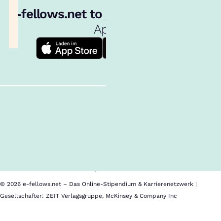
e‑fellows.net to go:
Hol dir unsere
App!
Follow us!
Inhalte im Überblick
Über uns
Cookies
Nutzungsbedingungen
Barrierefreiheit
Datenschutz
Impressum
© 2026 e-fellows.net – Das Online-Stipendium & Karrierenetzwerk |
Gesellschafter: ZEIT Verlagsgruppe, McKinsey & Company Inc
Hult