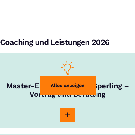
Coaching und Leistungen 2026
Master-Experte Rouven Sperling –
Alles anzeigen
Vortrag und Beratung