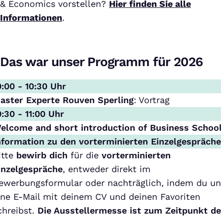
& Economics vorstellen?
Hier finden Sie alle
Informationen
.
Das war unser Programm für 2026
0:00 - 10:30 Uhr
aster Experte Rouven Sperling
: Vortrag
0:30 - 11:00 Uhr
elcome and short introduction of Business Schoo
nformation zu den vorterminierten Einzelgespräch
itte
bewirb dich
für die
vorterminierten
inzelgespräche
, entweder direkt im
ewerbungsformular oder nachträglich, indem du un
ine E-Mail mit deinem CV und deinen Favoriten
chreibst.
Die Ausstellermesse ist zum Zeitpunkt de