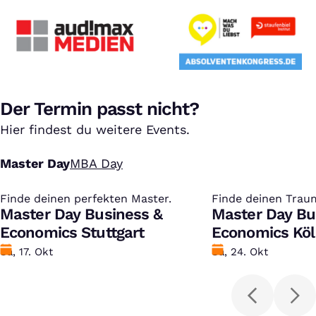
Der Termin passt nicht?
Hier findest du weitere Events.
Master Day
MBA Day
Finde deinen perfekten Master.
:
Finde deinen Trau
:
Master Day Business &
Master Day Bu
Economics Stuttgart
Economics Kö
Datum
Sa, 17. Okt
Datum
Sa, 24. Okt