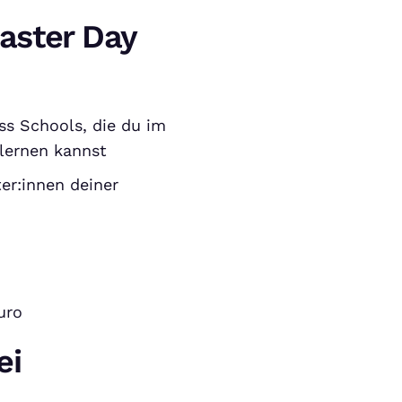
aster Day
ss Schools, die du im
lernen kannst
er:innen deiner
uro
ei