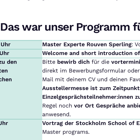
Das war unser Programm f
 Uhr
Master Experte Rouven Sperling
: V
 Uhr
Welcome and short introduction o
zu den
Bitte
bewirb dich
für die
vortermin
ten
direkt im Bewerbungsformular oder 
chen
Mail mit deinem CV und deinen Favo
Ausstellermesse ist zum Zeitpunkt
Einzelgesprächsteilnehmer:innen z
Regel noch
vor Ort Gespräche anbi
anwesend.
 Uhr
Vortrag der Stockholm School of 
Master programs.