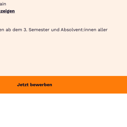
ain
zeigen
Suche
Community
Jobbörse
Login
Menü
en ab dem 3. Semester und Absolvent:innen aller
Jetzt bewerben