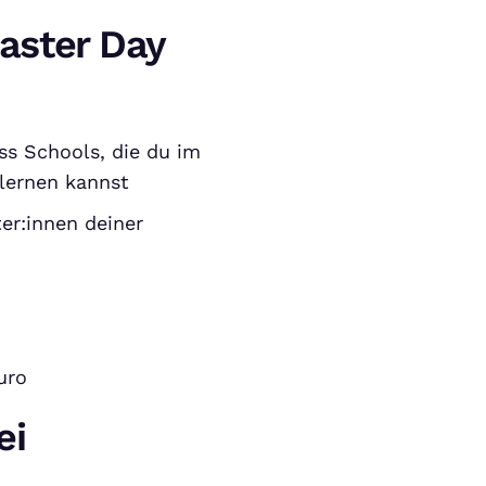
aster Day
ss Schools, die du im
lernen kannst
er:innen deiner
uro
ei