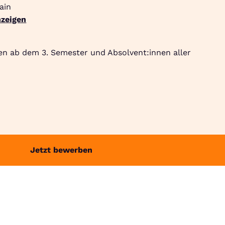
ain
zeigen
Suche
Community
Jobbörse
Login
Menü
en ab dem 3. Semester und Absolvent:innen aller
Jetzt bewerben