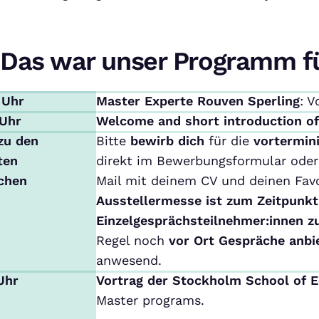
Das war unser Programm f
 Uhr
Master Experte Rouven Sperling
: V
 Uhr
Welcome and short introduction o
zu den
Bitte
bewirb dich
für die
vortermin
ten
direkt im Bewerbungsformular oder 
chen
Mail mit deinem CV und deinen Favo
Ausstellermesse ist zum Zeitpunkt
Einzelgesprächsteilnehmer:innen z
Regel noch
vor Ort Gespräche anbi
anwesend.
 Uhr
Vortrag der Stockholm School of 
Master programs.