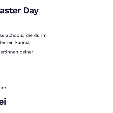
aster Day
ss Schools, die du im
lernen kannst
er:innen deiner
uro
ei