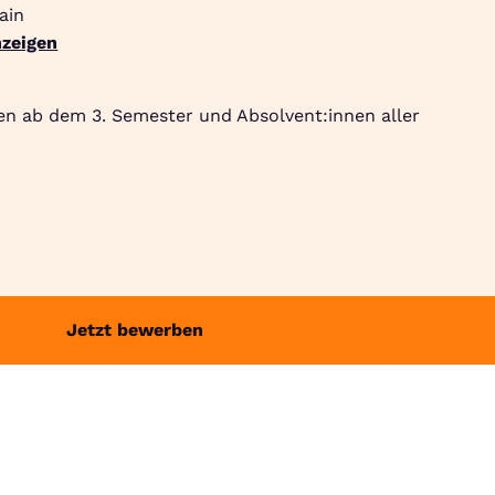
ain
zeigen
Suche
Community
Jobbörse
Login
Menü
en ab dem 3. Semester und Absolvent:innen aller
Jetzt bewerben