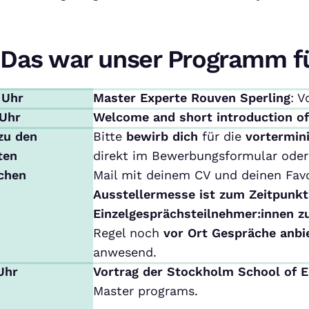
Das war unser Programm f
 Uhr
Master Experte Rouven Sperling
: V
 Uhr
Welcome and short introduction o
zu den
Bitte
bewirb dich
für die
vortermin
ten
direkt im Bewerbungsformular oder 
chen
Mail mit deinem CV und deinen Favo
Ausstellermesse ist zum Zeitpunkt
Einzelgesprächsteilnehmer:innen z
Regel noch
vor Ort Gespräche anbi
anwesend.
 Uhr
Vortrag der Stockholm School of 
Master programs.